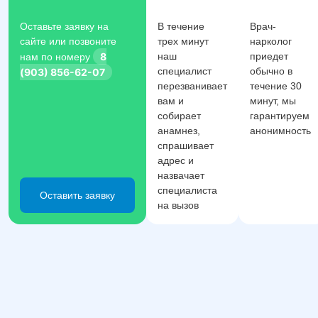
Оставьте заявку на
В течение
Врач-
сайте или позвоните
трех минут
нарколог
8
наш
приедет
нам по номеру
специалист
обычно в
(903) 856-62-07
перезванивает
течение 30
вам и
минут, мы
собирает
гарантируем
анамнез,
анонимность
спрашивает
адрес и
назвачает
специалиста
Оставить заявку
на вызов