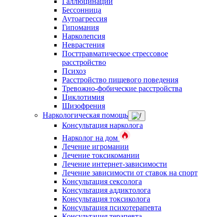
Галлюцинации
Бессонница
Аутоагрессия
Гипомания
Нарколепсия
Неврастения
Посттравматическое стрессовое
расстройство
Психоз
Расстройство пищевого поведения
Тревожно-фобические расстройства
Циклотимия
Шизофрения
Наркологическая помощь
Консультация нарколога
Нарколог на дом
Лечение игромании
Лечение токсикомании
Лечение интернет-зависимости
Лечение зависимости от ставок на спорт
Консультация сексолога
Консультация аддиктолога
Консультация токсиколога
Консультация психотерапевта
Консультация терапевта