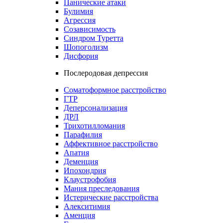
Панические атаки
Булимия
Агрессия
Созависимость
Синдром Туретта
Шопоголизм
Дисфория
Послеродовая депрессия
Соматоформное расстройство
ГТР
Деперсонализация
ДРЛ
Трихотилломания
Парафилия
Аффективное расстройство
Апатия
Деменция
Ипохондрия
Клаустрофобия
Мания преследования
Истерические расстройства
Алекситимия
Аменция