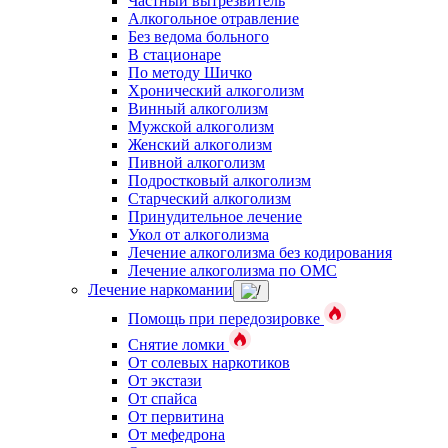
Частный вытрезвитель
Алкогольное отравление
Без ведома больного
В стационаре
По методу Шичко
Хронический алкоголизм
Винный алкоголизм
Мужской алкоголизм
Женский алкоголизм
Пивной алкоголизм
Подростковый алкоголизм
Старческий алкоголизм
Принудительное лечение
Укол от алкоголизма
Лечение алкоголизма без кодирования
Лечение алкоголизма по ОМС
Лечение наркомании
Помощь при передозировке
Снятие ломки
От солевых наркотиков
От экстази
От спайса
От первитина
От мефедрона