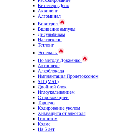
Раскодирование
Витамерц Депо
Аквилонг
Алгоминал
Вивитрол
Вшивание ампулы
Дисульфирам
Налтрексон
Тетлонг
Эспераль
По методу Довженко
Актоплекс
Алкоблокада
Имплантация Продетоксоном
SIT (MST)
Двойной блок
Иглоукалыванием
С провокацией
Торпедо
Кодирование уколом
Химзащита от алкоголя
Гипнозом
Колме
На 5 лет