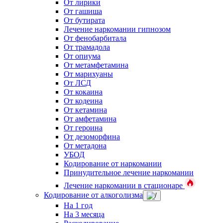
От лирики
От гашиша
От бутирата
Лечение наркомании гипнозом
От фенобарбитала
От трамадола
От опиума
От метамфетамина
От марихуаны
От ЛСД
От кокаина
От кодеина
От кетамина
От амфетамина
От героина
От дезоморфина
От метадона
УБОД
Кодирование от наркомании
Принудительное лечение наркомании
Лечение наркомании в стационаре
Кодирование от алкоголизма
На 1 год
На 3 месяца