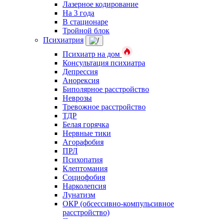
Лазерное кодирование
На 3 года
В стационаре
Тройной блок
Психиатрия
Психиатр на дом
Консультация психиатра
Депрессия
Анорексия
Биполярное расстройство
Неврозы
Тревожное расстройство
ТДР
Белая горячка
Нервные тики
Агорафобия
ПРЛ
Психопатия
Клептомания
Социофобия
Нарколепсия
Лунатизм
ОКР (обсессивно-компульсивное
расстройство)