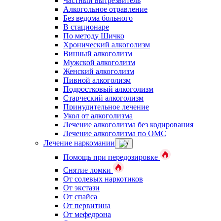
Частный вытрезвитель
Алкогольное отравление
Без ведома больного
В стационаре
По методу Шичко
Хронический алкоголизм
Винный алкоголизм
Мужской алкоголизм
Женский алкоголизм
Пивной алкоголизм
Подростковый алкоголизм
Старческий алкоголизм
Принудительное лечение
Укол от алкоголизма
Лечение алкоголизма без кодирования
Лечение алкоголизма по ОМС
Лечение наркомании
Помощь при передозировке
Снятие ломки
От солевых наркотиков
От экстази
От спайса
От первитина
От мефедрона