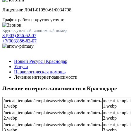
Лицензия: Л041-01050-61/0034798
График работы: круглосуточно
Круглосуточный, анонимный номер
8 (903) 856-62-07
+7(903)856-62-07
Новый Ресурс | Краснодар
Услуги
Наркологическая помощь
Лечение интернет-зависимости
Лечение интернет-зависимости в Краснодаре
/netcat_template/template/assets/img/icons/intro/intro-
/netcat_templat
1.webp
1.webp
/netcat_template/template/assets/img/icons/intro/intro-
/netcat_templat
2.webp
2.webp
/netcat_template/template/assets/img/icons/intro/intro-
/netcat_templat
3.webp
3.webp