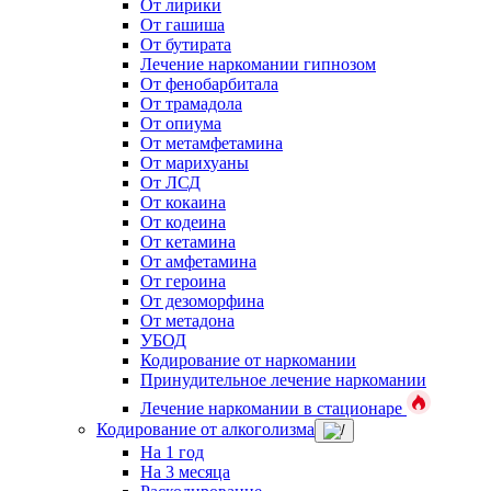
От лирики
От гашиша
От бутирата
Лечение наркомании гипнозом
От фенобарбитала
От трамадола
От опиума
От метамфетамина
От марихуаны
От ЛСД
От кокаина
От кодеина
От кетамина
От амфетамина
От героина
От дезоморфина
От метадона
УБОД
Кодирование от наркомании
Принудительное лечение наркомании
Лечение наркомании в стационаре
Кодирование от алкоголизма
На 1 год
На 3 месяца