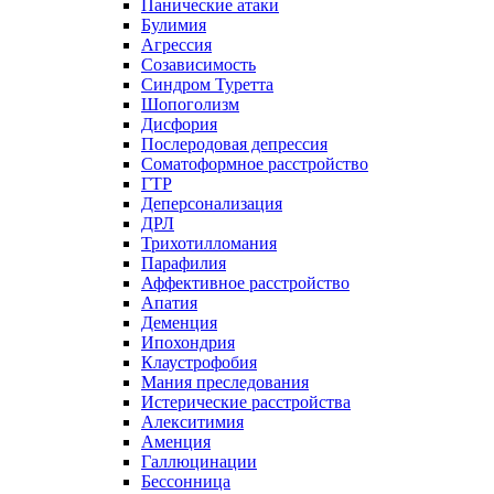
Панические атаки
Булимия
Агрессия
Созависимость
Синдром Туретта
Шопоголизм
Дисфория
Послеродовая депрессия
Соматоформное расстройство
ГТР
Деперсонализация
ДРЛ
Трихотилломания
Парафилия
Аффективное расстройство
Апатия
Деменция
Ипохондрия
Клаустрофобия
Мания преследования
Истерические расстройства
Алекситимия
Аменция
Галлюцинации
Бессонница