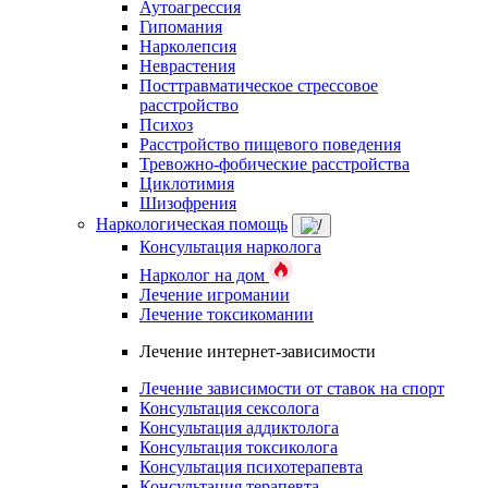
Аутоагрессия
Гипомания
Нарколепсия
Неврастения
Посттравматическое стрессовое
расстройство
Психоз
Расстройство пищевого поведения
Тревожно-фобические расстройства
Циклотимия
Шизофрения
Наркологическая помощь
Консультация нарколога
Нарколог на дом
Лечение игромании
Лечение токсикомании
Лечение интернет-зависимости
Лечение зависимости от ставок на спорт
Консультация сексолога
Консультация аддиктолога
Консультация токсиколога
Консультация психотерапевта
Консультация терапевта