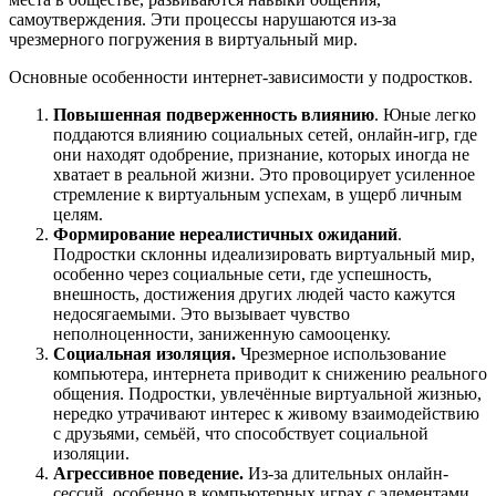
самоутверждения. Эти процессы нарушаются из-за
чрезмерного погружения в виртуальный мир.
Основные особенности интернет-зависимости у подростков.
Повышенная подверженность влиянию
. Юные легко
поддаются влиянию социальных сетей, онлайн-игр, где
они находят одобрение, признание, которых иногда не
хватает в реальной жизни. Это провоцирует усиленное
стремление к виртуальным успехам, в ущерб личным
целям.
Формирование нереалистичных ожиданий
.
Подростки склонны идеализировать виртуальный мир,
особенно через социальные сети, где успешность,
внешность, достижения других людей часто кажутся
недосягаемыми. Это вызывает чувство
неполноценности, заниженную самооценку.
Социальная изоляция.
Чрезмерное использование
компьютера, интернета приводит к снижению реального
общения. Подростки, увлечённые виртуальной жизнью,
нередко утрачивают интерес к живому взаимодействию
с друзьями, семьёй, что способствует социальной
изоляции.
Агрессивное поведение.
Из-за длительных онлайн-
сессий, особенно в компьютерных играх с элементами