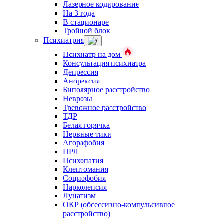
Лазерное кодирование
На 3 года
В стационаре
Тройной блок
Психиатрия
Психиатр на дом
Консультация психиатра
Депрессия
Анорексия
Биполярное расстройство
Неврозы
Тревожное расстройство
ТДР
Белая горячка
Нервные тики
Агорафобия
ПРЛ
Психопатия
Клептомания
Социофобия
Нарколепсия
Лунатизм
ОКР (обсессивно-компульсивное
расстройство)