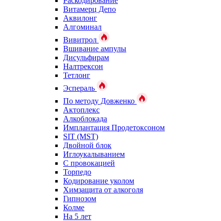
Раскодирование
Витамерц Депо
Аквилонг
Алгоминал
Вивитрол
Вшивание ампулы
Дисульфирам
Налтрексон
Тетлонг
Эспераль
По методу Довженко
Актоплекс
Алкоблокада
Имплантация Продетоксоном
SIT (MST)
Двойной блок
Иглоукалыванием
С провокацией
Торпедо
Кодирование уколом
Химзащита от алкоголя
Гипнозом
Колме
На 5 лет