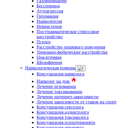
Галлюцинации
Бессонница
Аутоагрессия
Гипомания
Нарколепсия
Неврастения
Посттравматическое стрессовое
расстройство
Психоз
Расстройство пищевого поведения
Тревожно-фобические расстройства
Циклотимия
Шизофрения
Наркологическая помощь
Консультация нарколога
Нарколог на дом
Лечение игромании
Лечение токсикомании
Лечение интернет-зависимости
Лечение зависимости от ставок на спорт
Консультация сексолога
Консультация аддиктолога
Консультация токсиколога
Консультация психотерапевта
Консультация терапевта