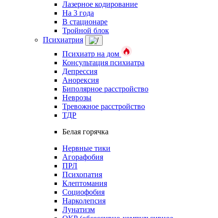
Лазерное кодирование
На 3 года
В стационаре
Тройной блок
Психиатрия
Психиатр на дом
Консультация психиатра
Депрессия
Анорексия
Биполярное расстройство
Неврозы
Тревожное расстройство
ТДР
Белая горячка
Нервные тики
Агорафобия
ПРЛ
Психопатия
Клептомания
Социофобия
Нарколепсия
Лунатизм