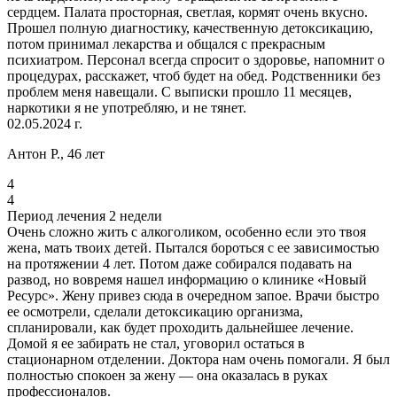
сердцем. Палата просторная, светлая, кормят очень вкусно.
Прошел полную диагностику, качественную детоксикацию,
потом принимал лекарства и общался с прекрасным
психиатром. Персонал всегда спросит о здоровье, напомнит о
процедурах, расскажет, чтоб будет на обед. Родственники без
проблем меня навещали. С выписки прошло 11 месяцев,
наркотики я не употребляю, и не тянет.
02.05.2024 г.
Антон Р., 46 лет
4
4
Период лечения 2 недели
Очень сложно жить с алкоголиком, особенно если это твоя
жена, мать твоих детей. Пытался бороться с ее зависимостью
на протяжении 4 лет. Потом даже собирался подавать на
развод, но вовремя нашел информацию о клинике «Новый
Ресурс». Жену привез сюда в очередном запое. Врачи быстро
ее осмотрели, сделали детоксикацию организма,
спланировали, как будет проходить дальнейшее лечение.
Домой я ее забирать не стал, уговорил остаться в
стационарном отделении. Доктора нам очень помогали. Я был
полностью спокоен за жену — она оказалась в руках
профессионалов.