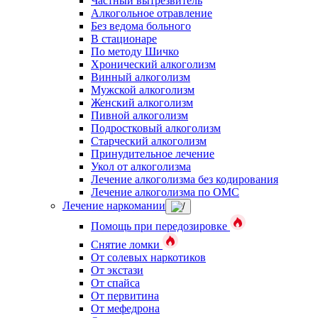
Частный вытрезвитель
Алкогольное отравление
Без ведома больного
В стационаре
По методу Шичко
Хронический алкоголизм
Винный алкоголизм
Мужской алкоголизм
Женский алкоголизм
Пивной алкоголизм
Подростковый алкоголизм
Старческий алкоголизм
Принудительное лечение
Укол от алкоголизма
Лечение алкоголизма без кодирования
Лечение алкоголизма по ОМС
Лечение наркомании
Помощь при передозировке
Снятие ломки
От солевых наркотиков
От экстази
От спайса
От первитина
От мефедрона