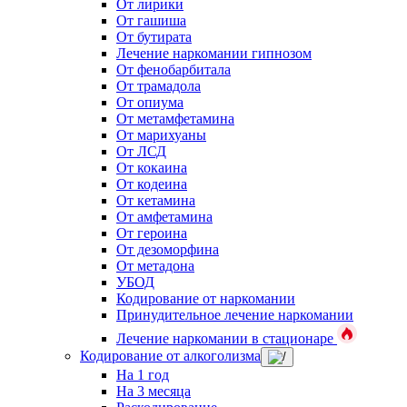
От лирики
От гашиша
От бутирата
Лечение наркомании гипнозом
От фенобарбитала
От трамадола
От опиума
От метамфетамина
От марихуаны
От ЛСД
От кокаина
От кодеина
От кетамина
От амфетамина
От героина
От дезоморфина
От метадона
УБОД
Кодирование от наркомании
Принудительное лечение наркомании
Лечение наркомании в стационаре
Кодирование от алкоголизма
На 1 год
На 3 месяца