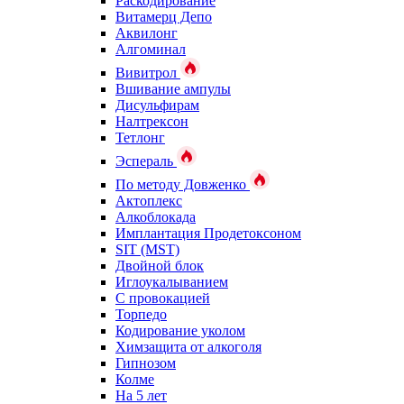
Раскодирование
Витамерц Депо
Аквилонг
Алгоминал
Вивитрол
Вшивание ампулы
Дисульфирам
Налтрексон
Тетлонг
Эспераль
По методу Довженко
Актоплекс
Алкоблокада
Имплантация Продетоксоном
SIT (MST)
Двойной блок
Иглоукалыванием
С провокацией
Торпедо
Кодирование уколом
Химзащита от алкоголя
Гипнозом
Колме
На 5 лет