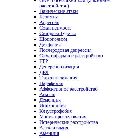
ОКР (обсессивно-компульсивное
расстройство)
Панические атаки
Булимия
Агрессия
Созависимость
Синдром Туретта
Шопоголизм
Дисфория
Послеродовая депрессия
Соматоформное расстройство
ГТР
Деперсонализация
ДРЛ
Трихотилломания
Парафилия
Аффективное расстройство
Апатия
Деменция
Ипохондрия
Клаустрофобия
Мания преследования
Истерические расстройства
Алекситимия
Аменция