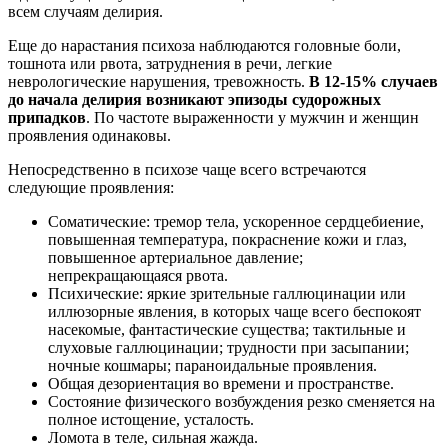
всем случаям делирия.
Еще до нарастания психоза наблюдаются головные боли,
тошнота или рвота, затруднения в речи, легкие
неврологические нарушения, тревожность.
В 12-15% случаев
до начала делирия возникают эпизоды судорожных
припадков
. По частоте выраженности у мужчин и женщин
проявления одинаковы.
Непосредственно в психозе чаще всего встречаются
следующие проявления:
Соматические: тремор тела, ускоренное сердцебиение,
повышенная температура, покраснение кожи и глаз,
повышенное артериальное давление;
непрекращающаяся рвота.
Психические: яркие зрительные галлюцинации или
иллюзорные явления, в которых чаще всего беспокоят
насекомые, фантастические существа; тактильные и
слуховые галлюцинации; трудности при засыпании;
ночные кошмары; параноидальные проявления.
Общая дезориентация во времени и пространстве.
Состояние физического возбуждения резко сменяется на
полное истощение, усталость.
Ломота в теле, сильная жажда.