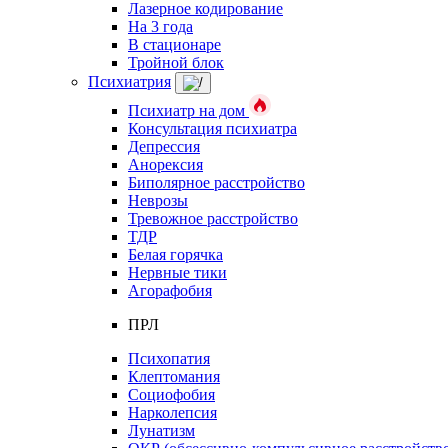
Лазерное кодирование
На 3 года
В стационаре
Тройной блок
Психиатрия
Психиатр на дом
Консультация психиатра
Депрессия
Анорексия
Биполярное расстройство
Неврозы
Тревожное расстройство
ТДР
Белая горячка
Нервные тики
Агорафобия
ПРЛ
Психопатия
Клептомания
Социофобия
Нарколепсия
Лунатизм