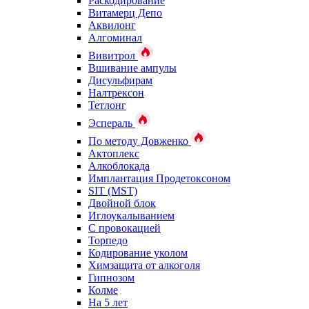
Раскодирование
Витамерц Депо
Аквилонг
Алгоминал
Вивитрол
Вшивание ампулы
Дисульфирам
Налтрексон
Тетлонг
Эспераль
По методу Довженко
Актоплекс
Алкоблокада
Имплантация Продетоксоном
SIT (MST)
Двойной блок
Иглоукалыванием
С провокацией
Торпедо
Кодирование уколом
Химзащита от алкоголя
Гипнозом
Колме
На 5 лет