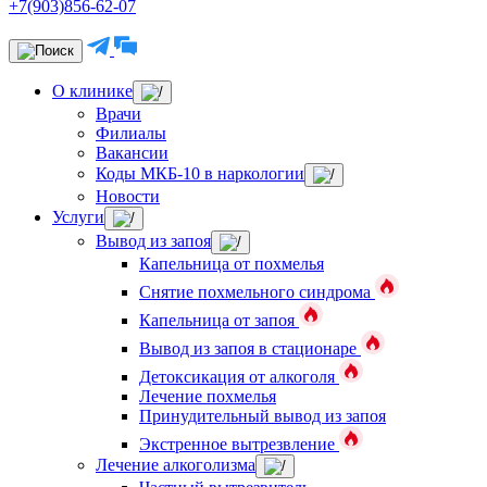
+7(903)856-62-07
О клинике
Врачи
Филиалы
Вакансии
Коды МКБ-10 в наркологии
Новости
Услуги
Вывод из запоя
Капельница от похмелья
Снятие похмельного синдрома
Капельница от запоя
Вывод из запоя в стационаре
Детоксикация от алкоголя
Лечение похмелья
Принудительный вывод из запоя
Экстренное вытрезвление
Лечение алкоголизма