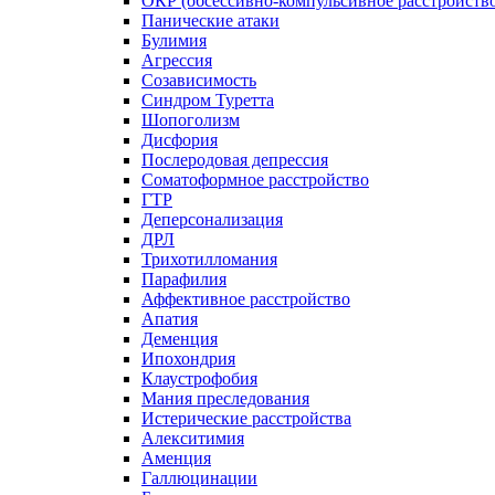
ОКР (обсессивно-компульсивное расстройств
Панические атаки
Булимия
Агрессия
Созависимость
Синдром Туретта
Шопоголизм
Дисфория
Послеродовая депрессия
Соматоформное расстройство
ГТР
Деперсонализация
ДРЛ
Трихотилломания
Парафилия
Аффективное расстройство
Апатия
Деменция
Ипохондрия
Клаустрофобия
Мания преследования
Истерические расстройства
Алекситимия
Аменция
Галлюцинации