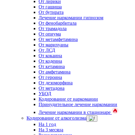
От лирики
От гашиша
От бутирата
Лечение наркомании гипнозом
От фенобарбитала
От трамадола
От опиума
От метамфетамина
От марихуаны
От ЛСД
От кокаина
От кодеина
От кетамина
От амфетамина
От героина
От дезоморфина
От метадона
УБОД
Кодирование от наркомании
Принудительное лечение наркомании
Лечение наркомании в стационаре
Кодирование от алкоголизма
На 1 год
На 3 месяца