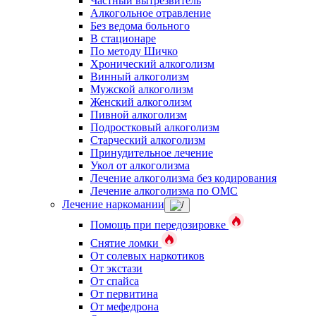
Частный вытрезвитель
Алкогольное отравление
Без ведома больного
В стационаре
По методу Шичко
Хронический алкоголизм
Винный алкоголизм
Мужской алкоголизм
Женский алкоголизм
Пивной алкоголизм
Подростковый алкоголизм
Старческий алкоголизм
Принудительное лечение
Укол от алкоголизма
Лечение алкоголизма без кодирования
Лечение алкоголизма по ОМС
Лечение наркомании
Помощь при передозировке
Снятие ломки
От солевых наркотиков
От экстази
От спайса
От первитина
От мефедрона