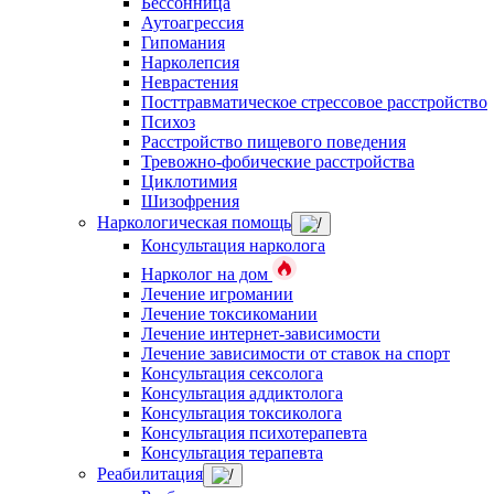
Бессонница
Аутоагрессия
Гипомания
Нарколепсия
Неврастения
Посттравматическое стрессовое расстройство
Психоз
Расстройство пищевого поведения
Тревожно-фобические расстройства
Циклотимия
Шизофрения
Наркологическая помощь
Консультация нарколога
Нарколог на дом
Лечение игромании
Лечение токсикомании
Лечение интернет-зависимости
Лечение зависимости от ставок на спорт
Консультация сексолога
Консультация аддиктолога
Консультация токсиколога
Консультация психотерапевта
Консультация терапевта
Реабилитация