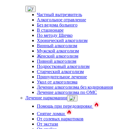
Частный вытрезвитель
Алкогольное отравление
Без ведома больного
В стационаре
По методу Шичко
Хронический алкоголизм
Винный алкоголизм
Мужской алкоголизм
Женский алкоголизм
Пивной алкоголизм
Подростковый алкоголизм
Старческий алкоголизм
Принудительное лечение
Укол от алкоголизма
Лечение алкоголизма без кодирования
Лечение алкоголизма по ОМС
Лечение наркомании
Помощь при передозировке
Снятие ломки
От солевых наркотиков
От экстази