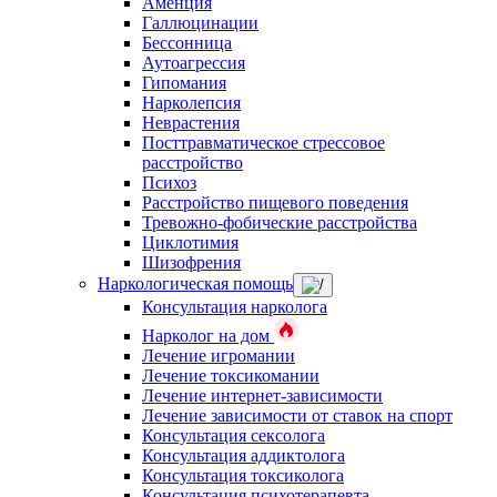
Аменция
Галлюцинации
Бессонница
Аутоагрессия
Гипомания
Нарколепсия
Неврастения
Посттравматическое стрессовое
расстройство
Психоз
Расстройство пищевого поведения
Тревожно-фобические расстройства
Циклотимия
Шизофрения
Наркологическая помощь
Консультация нарколога
Нарколог на дом
Лечение игромании
Лечение токсикомании
Лечение интернет-зависимости
Лечение зависимости от ставок на спорт
Консультация сексолога
Консультация аддиктолога
Консультация токсиколога
Консультация психотерапевта