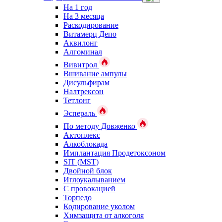
На 1 год
На 3 месяца
Раскодирование
Витамерц Депо
Аквилонг
Алгоминал
Вивитрол
Вшивание ампулы
Дисульфирам
Налтрексон
Тетлонг
Эспераль
По методу Довженко
Актоплекс
Алкоблокада
Имплантация Продетоксоном
SIT (MST)
Двойной блок
Иглоукалыванием
С провокацией
Торпедо
Кодирование уколом
Химзащита от алкоголя