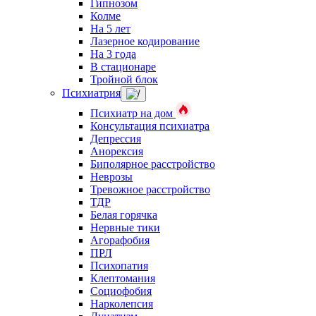
Гипнозом
Колме
На 5 лет
Лазерное кодирование
На 3 года
В стационаре
Тройной блок
Психиатрия
Психиатр на дом
Консультация психиатра
Депрессия
Анорексия
Биполярное расстройство
Неврозы
Тревожное расстройство
ТДР
Белая горячка
Нервные тики
Агорафобия
ПРЛ
Психопатия
Клептомания
Социофобия
Нарколепсия