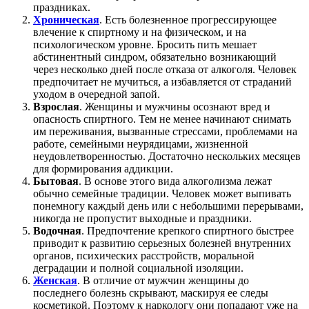
праздниках.
Хроническая
. Есть болезненное прогрессирующее
влечение к спиртному и на физическом, и на
психологическом уровне. Бросить пить мешает
абстинентный синдром, обязательно возникающий
через несколько дней после отказа от алкоголя. Человек
предпочитает не мучиться, а избавляется от страданий
уходом в очередной запой.
Взрослая
. Женщины и мужчины осознают вред и
опасность спиртного. Тем не менее начинают снимать
им переживания, вызванные стрессами, проблемами на
работе, семейными неурядицами, жизненной
неудовлетворенностью. Достаточно нескольких месяцев
для формирования аддикции.
Бытовая
. В основе этого вида алкоголизма лежат
обычно семейные традиции. Человек может выпивать
понемногу каждый день или с небольшими перерывами,
никогда не пропустит выходные и праздники.
Водочная
. Предпочтение крепкого спиртного быстрее
приводит к развитию серьезных болезней внутренних
органов, психических расстройств, моральной
деградации и полной социальной изоляции.
Женская
. В отличие от мужчин женщины до
последнего болезнь скрывают, маскируя ее следы
косметикой. Поэтому к наркологу они попадают уже на