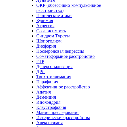
Лунатизм
ОКР (обсессивно-компульсивное
расстройство)
Панические атаки
Булимия
Агрессия
Созависимость
Синдром Туретта
Шопоголизм
Дисфория
Послеродовая депрессия
Соматоформное расстройство
ГТР
Деперсонализация
ДРЛ
Трихотилломания
Парафилия
Аффективное расстройство
Апатия
Деменция
Ипохондрия
Клаустрофобия
Мания преследования
Истерические расстройства
Алекситимия