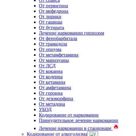
От спайса
От первитина
От мефедрона
От лирики
От гашиша
От бутирата
Лечение наркомании гипнозом
От фенобарбитала
От трамадола
От опиума
От метамфетамина
От марихуаны
От ЛСД
От кокаина
От кодеина
От кетамина
От амфетамина
От героина
От дезоморфина
От метадона
УБОД
Кодирование от наркомании
Принудительное лечение наркомании
Лечение наркомании в стационаре
Кодирование от алкоголизма