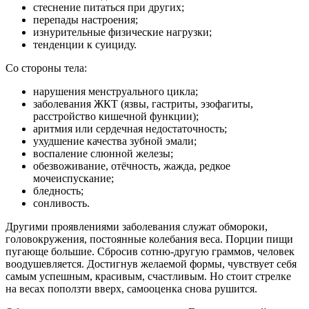
стеснение питаться при других;
перепады настроения;
изнурительные физические нагрузки;
тенденции к суициду.
Со стороны тела:
нарушения менструального цикла;
заболевания ЖКТ (язвы, гастриты, эзофагиты,
расстройство кишечной функции);
аритмия или сердечная недостаточность;
ухудшение качества зубной эмали;
воспаление слюнной железы;
обезвоживание, отёчность, жажда, редкое
мочеиспускание;
бледность;
сонливость.
Другими проявлениями заболевания служат обмороки,
головокружения, постоянные колебания веса. Порции пищи
пугающе большие. Сбросив сотню-другую граммов, человек
воодушевляется. Достигнув желаемой формы, чувствует себя
самым успешным, красивым, счастливым. Но стоит стрелке
на весах поползти вверх, самооценка снова рушится.