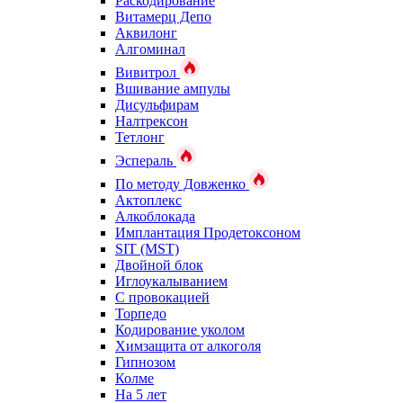
Раскодирование
Витамерц Депо
Аквилонг
Алгоминал
Вивитрол
Вшивание ампулы
Дисульфирам
Налтрексон
Тетлонг
Эспераль
По методу Довженко
Актоплекс
Алкоблокада
Имплантация Продетоксоном
SIT (MST)
Двойной блок
Иглоукалыванием
С провокацией
Торпедо
Кодирование уколом
Химзащита от алкоголя
Гипнозом
Колме
На 5 лет