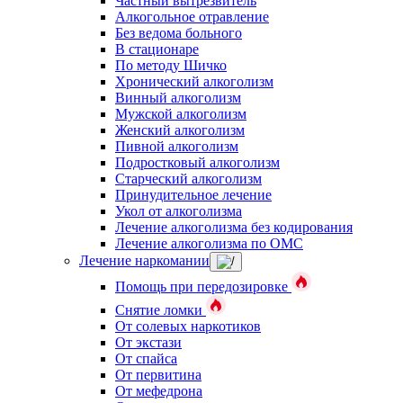
Частный вытрезвитель
Алкогольное отравление
Без ведома больного
В стационаре
По методу Шичко
Хронический алкоголизм
Винный алкоголизм
Мужской алкоголизм
Женский алкоголизм
Пивной алкоголизм
Подростковый алкоголизм
Старческий алкоголизм
Принудительное лечение
Укол от алкоголизма
Лечение алкоголизма без кодирования
Лечение алкоголизма по ОМС
Лечение наркомании
Помощь при передозировке
Снятие ломки
От солевых наркотиков
От экстази
От спайса
От первитина
От мефедрона