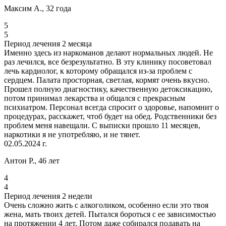
Максим А., 32 года
5
5
Период лечения 2 месяца
Именно здесь из наркоманов делают нормальных людей. Не
раз лечился, все безрезультатно. В эту клинику посоветовал
лечь кардиолог, к которому обращался из-за проблем с
сердцем. Палата просторная, светлая, кормят очень вкусно.
Прошел полную диагностику, качественную детоксикацию,
потом принимал лекарства и общался с прекрасным
психиатром. Персонал всегда спросит о здоровье, напомнит о
процедурах, расскажет, чтоб будет на обед. Родственники без
проблем меня навещали. С выписки прошло 11 месяцев,
наркотики я не употребляю, и не тянет.
02.05.2024 г.
Антон Р., 46 лет
4
4
Период лечения 2 недели
Очень сложно жить с алкоголиком, особенно если это твоя
жена, мать твоих детей. Пытался бороться с ее зависимостью
на протяжении 4 лет. Потом даже собирался подавать на