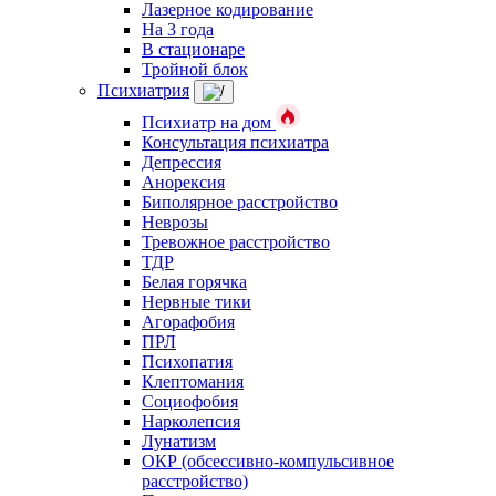
Лазерное кодирование
На 3 года
В стационаре
Тройной блок
Психиатрия
Психиатр на дом
Консультация психиатра
Депрессия
Анорексия
Биполярное расстройство
Неврозы
Тревожное расстройство
ТДР
Белая горячка
Нервные тики
Агорафобия
ПРЛ
Психопатия
Клептомания
Социофобия
Нарколепсия
Лунатизм
ОКР (обсессивно-компульсивное
расстройство)