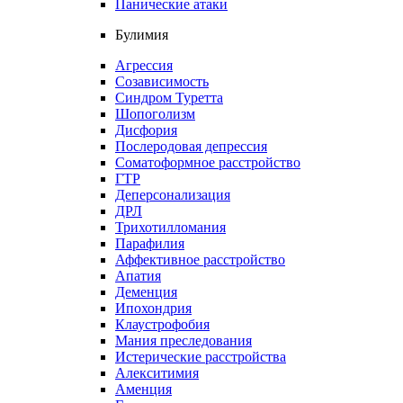
Панические атаки
Булимия
Агрессия
Созависимость
Синдром Туретта
Шопоголизм
Дисфория
Послеродовая депрессия
Соматоформное расстройство
ГТР
Деперсонализация
ДРЛ
Трихотилломания
Парафилия
Аффективное расстройство
Апатия
Деменция
Ипохондрия
Клаустрофобия
Мания преследования
Истерические расстройства
Алекситимия
Аменция