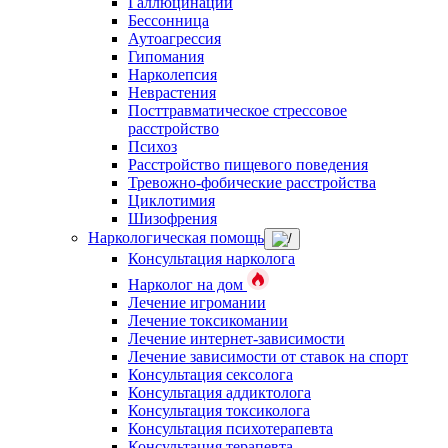
Галлюцинации
Бессонница
Аутоагрессия
Гипомания
Нарколепсия
Неврастения
Посттравматическое стрессовое
расстройство
Психоз
Расстройство пищевого поведения
Тревожно-фобические расстройства
Циклотимия
Шизофрения
Наркологическая помощь
Консультация нарколога
Нарколог на дом
Лечение игромании
Лечение токсикомании
Лечение интернет-зависимости
Лечение зависимости от ставок на спорт
Консультация сексолога
Консультация аддиктолога
Консультация токсиколога
Консультация психотерапевта
Консультация терапевта