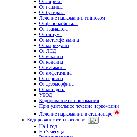
От лирики
От гашиша
От бутирата
Лечение наркомании гипнозом
От фенобарбитала
От трамадола
От опиума
От метамфетамина
От марихуаны
От ЛСД
От кокаина
От кодеина
От кетамина
От амфетамина
От героина
От дезоморфина
От метадона
УБОД
Кодирование от наркомании
Принудительное лечение наркомании
Лечение наркомании в стационаре
Кодирование от алкоголизма
На 1 год
На 3 месяца