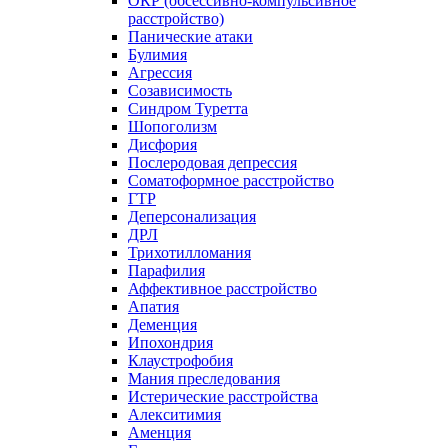
ОКР (обсессивно-компульсивное
расстройство)
Панические атаки
Булимия
Агрессия
Созависимость
Синдром Туретта
Шопоголизм
Дисфория
Послеродовая депрессия
Соматоформное расстройство
ГТР
Деперсонализация
ДРЛ
Трихотилломания
Парафилия
Аффективное расстройство
Апатия
Деменция
Ипохондрия
Клаустрофобия
Мания преследования
Истерические расстройства
Алекситимия
Аменция