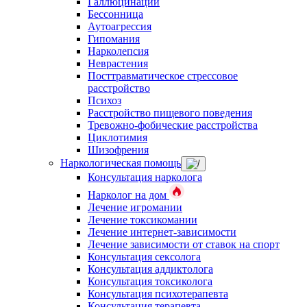
Галлюцинации
Бессонница
Аутоагрессия
Гипомания
Нарколепсия
Неврастения
Посттравматическое стрессовое
расстройство
Психоз
Расстройство пищевого поведения
Тревожно-фобические расстройства
Циклотимия
Шизофрения
Наркологическая помощь
Консультация нарколога
Нарколог на дом
Лечение игромании
Лечение токсикомании
Лечение интернет-зависимости
Лечение зависимости от ставок на спорт
Консультация сексолога
Консультация аддиктолога
Консультация токсиколога
Консультация психотерапевта
Консультация терапевта