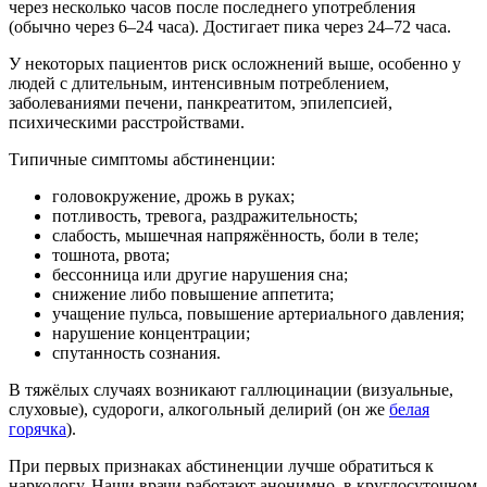
через несколько часов после последнего употребления
(обычно через 6–24 часа). Достигает пика через 24–72 часа.
У некоторых пациентов риск осложнений выше, особенно у
людей с длительным, интенсивным потреблением,
заболеваниями печени, панкреатитом, эпилепсией,
психическими расстройствами.
Типичные симптомы абстиненции:
головокружение, дрожь в руках;
потливость, тревога, раздражительность;
слабость, мышечная напряжённость, боли в теле;
тошнота, рвота;
бессонница или другие нарушения сна;
снижение либо повышение аппетита;
учащение пульса, повышение артериального давления;
нарушение концентрации;
спутанность сознания.
В тяжёлых случаях возникают галлюцинации (визуальные,
слуховые), судороги, алкогольный делирий (он же
белая
горячка
).
При первых признаках абстиненции лучше обратиться к
наркологу. Наши врачи работают анонимно, в круглосуточном