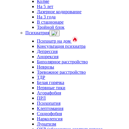
Колме
На 5 лет
Лазерное кодирование
На 3 года
В стационаре
Тройной блок
Психиатрия
Психиатр на дом
Консультация психиатра
Депрессия
Анорексия
Биполярное расстройство
Неврозы
Тревожное расстройство
ТДР
Белая горячка
Нервные тики
Агорафобия
ПРЛ
Психопатия
Клептомания
Социофобия
Нарколепсия
Лунатизм