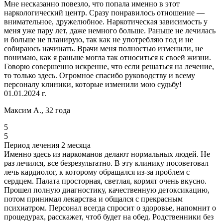
Мне несказанно повезло, что попала именно в этот
наркологический центр. Сразу понравилось отношение —
внимательное, дружелюбное. Наркотическая зависимость у
меня уже пару лет, даже немного больше. Раньше не лечилась
и больше не планирую, так как не употребляю год и не
собираюсь начинать. Врачи меня полностью изменили, не
понимаю, как я раньше могла так относиться к своей жизни.
Говорю совершенно искренне, что если решаться на лечение,
то только здесь. Огромное спасибо руководству и всему
персоналу клиники, которые изменили мою судьбу!
01.01.2024 г.
Максим А., 32 года
5
5
Период лечения 2 месяца
Именно здесь из наркоманов делают нормальных людей. Не
раз лечился, все безрезультатно. В эту клинику посоветовал
лечь кардиолог, к которому обращался из-за проблем с
сердцем. Палата просторная, светлая, кормят очень вкусно.
Прошел полную диагностику, качественную детоксикацию,
потом принимал лекарства и общался с прекрасным
психиатром. Персонал всегда спросит о здоровье, напомнит о
процедурах, расскажет, чтоб будет на обед. Родственники без