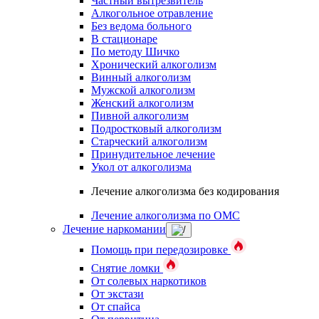
Частный вытрезвитель
Алкогольное отравление
Без ведома больного
В стационаре
По методу Шичко
Хронический алкоголизм
Винный алкоголизм
Мужской алкоголизм
Женский алкоголизм
Пивной алкоголизм
Подростковый алкоголизм
Старческий алкоголизм
Принудительное лечение
Укол от алкоголизма
Лечение алкоголизма без кодирования
Лечение алкоголизма по ОМС
Лечение наркомании
Помощь при передозировке
Снятие ломки
От солевых наркотиков
От экстази
От спайса