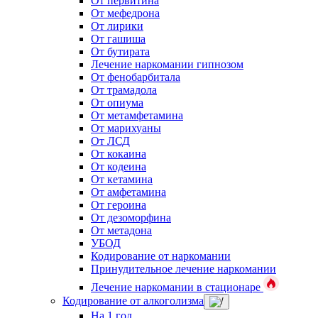
От первитина
От мефедрона
От лирики
От гашиша
От бутирата
Лечение наркомании гипнозом
От фенобарбитала
От трамадола
От опиума
От метамфетамина
От марихуаны
От ЛСД
От кокаина
От кодеина
От кетамина
От амфетамина
От героина
От дезоморфина
От метадона
УБОД
Кодирование от наркомании
Принудительное лечение наркомании
Лечение наркомании в стационаре
Кодирование от алкоголизма
На 1 год