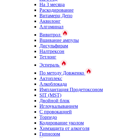
На 3 месяца
Раскодирование
Витамерц Депо
Аквилонг
Алгоминал
Вивитрол
Вшивание ампулы
Дисульфирам
Налтрексон
Тетлонг
Эспераль
По методу Довженко
Актоплекс
Алкоблокада
Имплантация Продетоксоном
SIT (MST)
Двойной блок
Иглоукалыванием
С провокацией
Торпедо
Кодирование уколом
Химзащита от алкоголя
Гипнозом