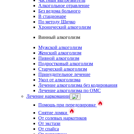
Частный вытрезвитель
Алкогольное отравление
Без ведома больного
В стационаре
По методу Шичко
Хронический алкоголизм
Винный алкоголизм
Мужской алкоголизм
Женский алкоголизм
Пивной алкоголизм
Подростковый алкоголизм
Старческий алкоголизм
Принудительное лечение
Укол от алкоголизма
Лечение алкоголизма без кодирования
Лечение алкоголизма по ОМС
Лечение наркомании
Помощь при передозировке
Снятие ломки
От солевых наркотиков
От экстази
От спайса