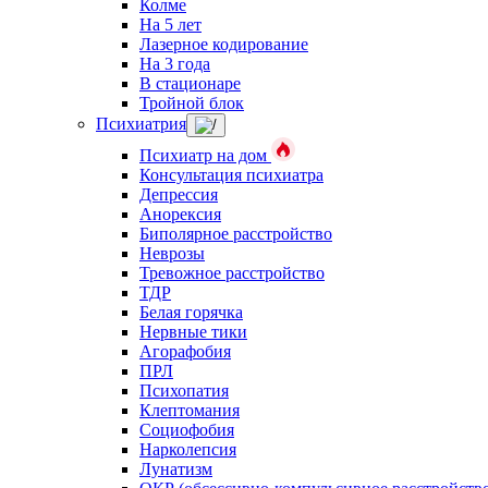
Колме
На 5 лет
Лазерное кодирование
На 3 года
В стационаре
Тройной блок
Психиатрия
Психиатр на дом
Консультация психиатра
Депрессия
Анорексия
Биполярное расстройство
Неврозы
Тревожное расстройство
ТДР
Белая горячка
Нервные тики
Агорафобия
ПРЛ
Психопатия
Клептомания
Социофобия
Нарколепсия
Лунатизм