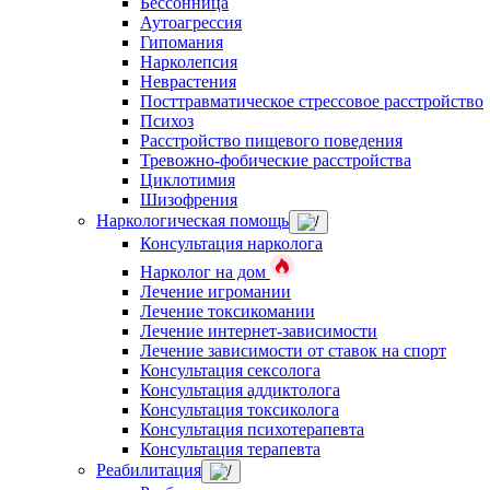
Бессонница
Аутоагрессия
Гипомания
Нарколепсия
Неврастения
Посттравматическое стрессовое расстройство
Психоз
Расстройство пищевого поведения
Тревожно-фобические расстройства
Циклотимия
Шизофрения
Наркологическая помощь
Консультация нарколога
Нарколог на дом
Лечение игромании
Лечение токсикомании
Лечение интернет-зависимости
Лечение зависимости от ставок на спорт
Консультация сексолога
Консультация аддиктолога
Консультация токсиколога
Консультация психотерапевта
Консультация терапевта
Реабилитация