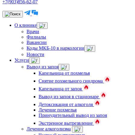
+7(903)856-62-07
О клинике
Врачи
Филиалы
Вакансии
Коды МКБ-10 в наркологии
Новости
Услуги
Вывод из запоя
Капельница от похмелья
Снятие похмельного синдрома
Капельница от запоя
Вывод из запоя в стационаре
Детоксикация от алкоголя
Лечение похмелья
Принудительный вывод из запоя
Экстренное вытрезвление
Лечение алкоголизма