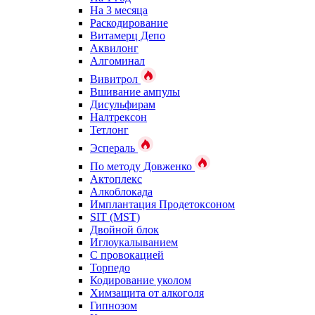
На 3 месяца
Раскодирование
Витамерц Депо
Аквилонг
Алгоминал
Вивитрол
Вшивание ампулы
Дисульфирам
Налтрексон
Тетлонг
Эспераль
По методу Довженко
Актоплекс
Алкоблокада
Имплантация Продетоксоном
SIT (MST)
Двойной блок
Иглоукалыванием
С провокацией
Торпедо
Кодирование уколом
Химзащита от алкоголя
Гипнозом