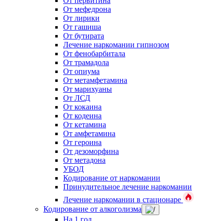
От первитина
От мефедрона
От лирики
От гашиша
От бутирата
Лечение наркомании гипнозом
От фенобарбитала
От трамадола
От опиума
От метамфетамина
От марихуаны
От ЛСД
От кокаина
От кодеина
От кетамина
От амфетамина
От героина
От дезоморфина
От метадона
УБОД
Кодирование от наркомании
Принудительное лечение наркомании
Лечение наркомании в стационаре
Кодирование от алкоголизма
На 1 год