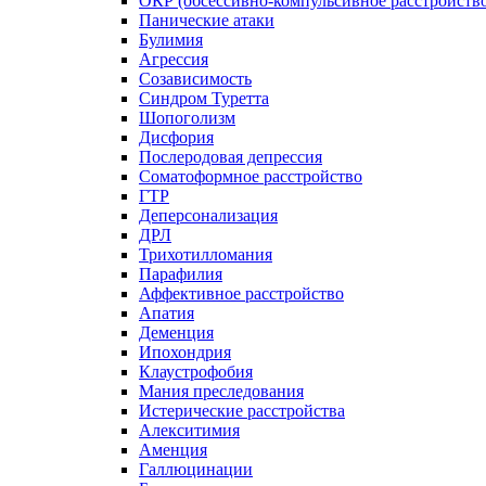
ОКР (обсессивно-компульсивное расстройств
Панические атаки
Булимия
Агрессия
Созависимость
Синдром Туретта
Шопоголизм
Дисфория
Послеродовая депрессия
Соматоформное расстройство
ГТР
Деперсонализация
ДРЛ
Трихотилломания
Парафилия
Аффективное расстройство
Апатия
Деменция
Ипохондрия
Клаустрофобия
Мания преследования
Истерические расстройства
Алекситимия
Аменция
Галлюцинации