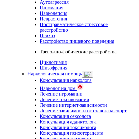
Аутоагрессия
Гипомания
Нарколепсия
Неврастения
Посттравматическое стрессовое
расстройство
Психоз
Расстройство пищевого поведения
Тревожно-фобические расстройства
Циклотимия
Шизофрения
Наркологическая помощь
Консультация нарколога
Нарколог на дом
Лечение игромании
Лечение токсикомании
Лечение интернет-зависимости
Лечение зависимости от ставок на спорт
Консультация сексолога
Консультация аддиктолога
Консультация токсиколога
Консультация психотерапевта
Консультация терапевта