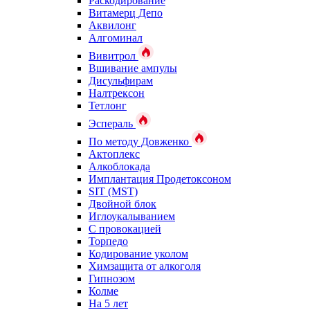
Раскодирование
Витамерц Депо
Аквилонг
Алгоминал
Вивитрол
Вшивание ампулы
Дисульфирам
Налтрексон
Тетлонг
Эспераль
По методу Довженко
Актоплекс
Алкоблокада
Имплантация Продетоксоном
SIT (MST)
Двойной блок
Иглоукалыванием
С провокацией
Торпедо
Кодирование уколом
Химзащита от алкоголя
Гипнозом
Колме
На 5 лет