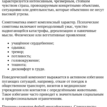
характеризуется интенсивным, чрезмерным, стойким
чувством страха, провоцируемым конкретными объектами,
ситуациями или деятельностью, которые объективно не несут
высокой угрозы.
Симптоматика имеет комплексный характер. Психические
симптомы включают непреодолимый ужас, чувство
надвигающейся катастрофы, дереализацию и навязчивые
мысли. Физические или вегетативные проявления:
учащённое сердцебиение;
одышка;
тремор;
потливость;
головокружение;
тошнота;
дискомфорт в груди.
Поведенческий компонент выражается в активном избегании
пугающих ситуаций, например, отказе от поездок в
общественном транспорте, визитов в медицинские
учреждения или контактов с определёнными животными.
Такое избегание часто приводит к значительным социальным
и профессиональным ограничениям.
Причины развития фобий многофакторны. Специалисты