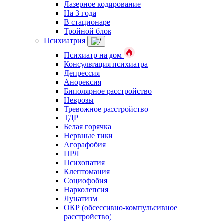
Лазерное кодирование
На 3 года
В стационаре
Тройной блок
Психиатрия
Психиатр на дом
Консультация психиатра
Депрессия
Анорексия
Биполярное расстройство
Неврозы
Тревожное расстройство
ТДР
Белая горячка
Нервные тики
Агорафобия
ПРЛ
Психопатия
Клептомания
Социофобия
Нарколепсия
Лунатизм
ОКР (обсессивно-компульсивное
расстройство)