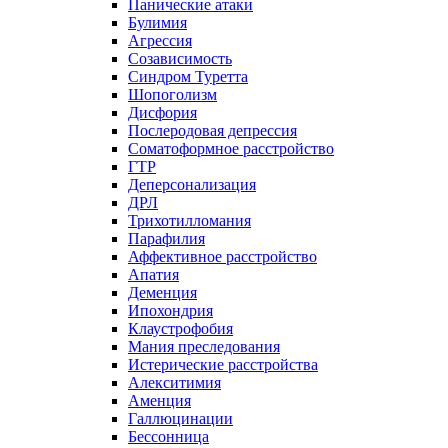
Панические атаки
Булимия
Агрессия
Созависимость
Синдром Туретта
Шопоголизм
Дисфория
Послеродовая депрессия
Соматоформное расстройство
ГТР
Деперсонализация
ДРЛ
Трихотилломания
Парафилия
Аффективное расстройство
Апатия
Деменция
Ипохондрия
Клаустрофобия
Мания преследования
Истерические расстройства
Алекситимия
Аменция
Галлюцинации
Бессонница