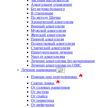
Частный вытрезвитель
Алкогольное отравление
Без ведома больного
В стационаре
По методу Шичко
Хронический алкоголизм
Винный алкоголизм
Мужской алкоголизм
Женский алкоголизм
Пивной алкоголизм
Подростковый алкоголизм
Старческий алкоголизм
Принудительное лечение
Укол от алкоголизма
Лечение алкоголизма без кодирования
Лечение алкоголизма по ОМС
Лечение наркомании
Помощь при передозировке
Снятие ломки
От солевых наркотиков
От экстази
От спайса
От первитина
От мефедрона