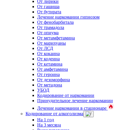
От лирики
От гашиша
От бутирата
Лечение наркомании гипнозом
От фенобарбитала
От трамадола
От опиума
От метамфетамина
От марихуаны
От ЛСД
От кокаина
От кодеина
От кетамина
От амфетамина
От героина
От дезоморфина
От метадона
УБОД
Кодирование от наркомании
Принудительное лечение наркомании
Лечение наркомании в стационаре
Кодирование от алкоголизма
На 1 год
На 3 месяца