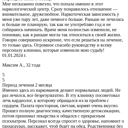
Мне несказанно повезло, что попала именно в этот
наркологический центр. Сразу понравилось отношение —
внимательное, дружелюбное. Наркотическая зависимость у
меня уже пару лет, даже немного больше. Раньше не лечилась
и больше не планирую, так как не употребляю год и не
собираюсь начинать. Врачи меня полностью изменили, не
понимаю, как я раньше могла так относиться к своей жизни.
Говорю совершенно искренне, что если решаться на лечение,
то только здесь. Огромное спасибо руководству и всему
персоналу клиники, которые изменили мою судьбу!
01.01.2024 г.
Максим А., 32 года
5
5
Период лечения 2 месяца
Именно здесь из наркоманов делают нормальных людей. Не
раз лечился, все безрезультатно. В эту клинику посоветовал
лечь кардиолог, к которому обращался из-за проблем с
сердцем. Палата просторная, светлая, кормят очень вкусно.
Прошел полную диагностику, качественную детоксикацию,
потом принимал лекарства и общался с прекрасным
психиатром. Персонал всегда спросит о здоровье, напомнит о
процедурах, расскажет, чтоб будет на обед. Родственники без