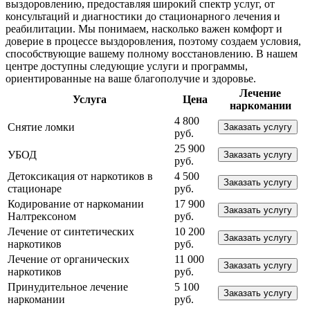
выздоровлению, предоставляя широкий спектр услуг, от
консультаций и диагностики до стационарного лечения и
реабилитации. Мы понимаем, насколько важен комфорт и
доверие в процессе выздоровления, поэтому создаем условия,
способствующие вашему полному восстановлению. В нашем
центре доступны следующие услуги и программы,
ориентированные на ваше благополучие и здоровье.
Лечение
Услуга
Цена
наркомании
4 800
Снятие ломки
Заказать услугу
руб.
25 900
УБОД
Заказать услугу
руб.
Детоксикация от наркотиков в
4 500
Заказать услугу
стационаре
руб.
Кодирование от наркомании
17 900
Заказать услугу
Налтрексоном
руб.
Лечение от синтетических
10 200
Заказать услугу
наркотиков
руб.
Лечение от органических
11 000
Заказать услугу
наркотиков
руб.
Принудительное лечение
5 100
Заказать услугу
наркомании
руб.