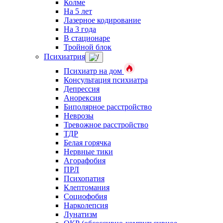
Колме
На 5 лет
Лазерное кодирование
На 3 года
В стационаре
Тройной блок
Психиатрия
Психиатр на дом
Консультация психиатра
Депрессия
Анорексия
Биполярное расстройство
Неврозы
Тревожное расстройство
ТДР
Белая горячка
Нервные тики
Агорафобия
ПРЛ
Психопатия
Клептомания
Социофобия
Нарколепсия
Лунатизм