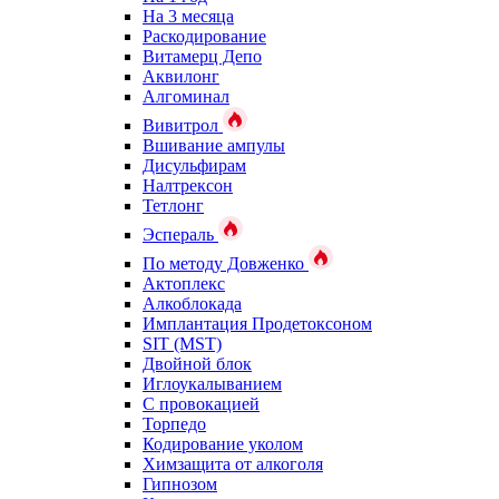
На 3 месяца
Раскодирование
Витамерц Депо
Аквилонг
Алгоминал
Вивитрол
Вшивание ампулы
Дисульфирам
Налтрексон
Тетлонг
Эспераль
По методу Довженко
Актоплекс
Алкоблокада
Имплантация Продетоксоном
SIT (MST)
Двойной блок
Иглоукалыванием
С провокацией
Торпедо
Кодирование уколом
Химзащита от алкоголя
Гипнозом