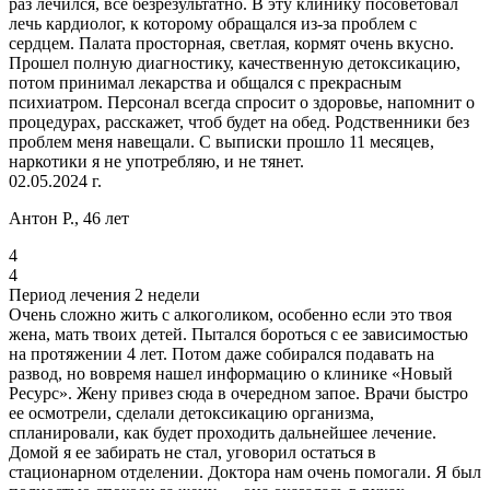
раз лечился, все безрезультатно. В эту клинику посоветовал
лечь кардиолог, к которому обращался из-за проблем с
сердцем. Палата просторная, светлая, кормят очень вкусно.
Прошел полную диагностику, качественную детоксикацию,
потом принимал лекарства и общался с прекрасным
психиатром. Персонал всегда спросит о здоровье, напомнит о
процедурах, расскажет, чтоб будет на обед. Родственники без
проблем меня навещали. С выписки прошло 11 месяцев,
наркотики я не употребляю, и не тянет.
02.05.2024 г.
Антон Р., 46 лет
4
4
Период лечения 2 недели
Очень сложно жить с алкоголиком, особенно если это твоя
жена, мать твоих детей. Пытался бороться с ее зависимостью
на протяжении 4 лет. Потом даже собирался подавать на
развод, но вовремя нашел информацию о клинике «Новый
Ресурс». Жену привез сюда в очередном запое. Врачи быстро
ее осмотрели, сделали детоксикацию организма,
спланировали, как будет проходить дальнейшее лечение.
Домой я ее забирать не стал, уговорил остаться в
стационарном отделении. Доктора нам очень помогали. Я был