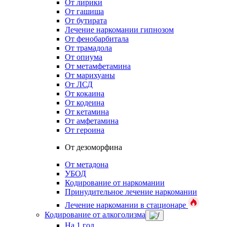
От лирики
От гашиша
От бутирата
Лечение наркомании гипнозом
От фенобарбитала
От трамадола
От опиума
От метамфетамина
От марихуаны
От ЛСД
От кокаина
От кодеина
От кетамина
От амфетамина
От героина
От дезоморфина
От метадона
УБОД
Кодирование от наркомании
Принудительное лечение наркомании
Лечение наркомании в стационаре
Кодирование от алкоголизма
На 1 год