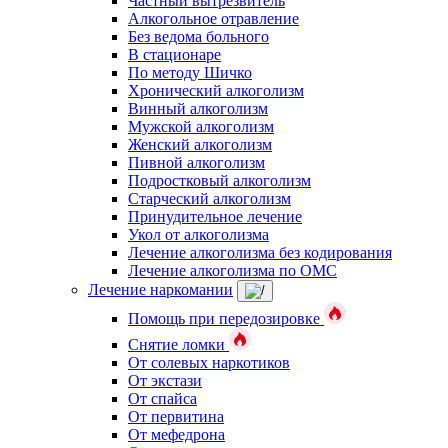
Частный вытрезвитель
Алкогольное отравление
Без ведома больного
В стационаре
По методу Шичко
Хронический алкоголизм
Винный алкоголизм
Мужской алкоголизм
Женский алкоголизм
Пивной алкоголизм
Подростковый алкоголизм
Старческий алкоголизм
Принудительное лечение
Укол от алкоголизма
Лечение алкоголизма без кодирования
Лечение алкоголизма по ОМС
Лечение наркомании
Помощь при передозировке
Снятие ломки
От солевых наркотиков
От экстази
От спайса
От первитина
От мефедрона