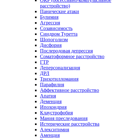
ОКР (обсессивно-компульсивное
расстройство)
Панические атаки
Булимия
Агрессия
Созависимость
Синдром Туретта
Шопоголизм
Дисфория
Послеродовая депрессия
Соматоформное расстройство
ГТР
Деперсонализация
ДРЛ
Трихотилломания
Парафилия
Аффективное расстройство
Апатия
Деменция
Ипохондрия
Клаустрофобия
Мания преследования
Истерические расстройства
Алекситимия
Аменция