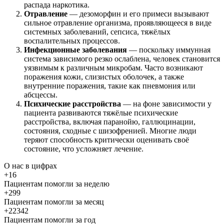
распада наркотика.
Отравление
— дезоморфин и его примеси вызывают
сильное отравление организма, проявляющееся в виде
системных заболеваний, сепсиса, тяжёлых
воспалительных процессов.
Инфекционные заболевания
— поскольку иммунная
система зависимого резко ослаблена, человек становится
уязвимым к различным микробам. Часто возникают
поражения кожи, слизистых оболочек, а также
внутренние поражения, такие как пневмония или
абсцессы.
Психические расстройства
— на фоне зависимости у
пациента развиваются тяжёлые психические
расстройства, включая паранойю, галлюцинации,
состояния, сходные с шизофренией. Многие люди
теряют способность критически оценивать своё
состояние, что усложняет лечение.
О нас
в цифрах
+16
Пациентам помогли за неделю
+299
Пациентам помогли за месяц
+22342
Пациентам помогли за год