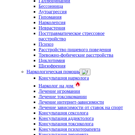
Галлюцинации
Бессонница
Аутоагрессия
Гипомания
Нарколепсия
Неврастения
Посттравматическое стрессовое
расстройство
Психоз
Расстройство пищевого поведения
Тревожно-фобические расстройства
Циклотимия
Шизофрения
Наркологическая помощь
Консультация нарколога
Нарколог на дом
Лечение игромании
Лечение токсикомании
Лечение интернет-зависимости
Лечение зависимости от ставок на спорт
Консультация сексолога
Консультация аддиктолога
Консультация токсиколога
Консультация психотерапевта
Консультация терапевта