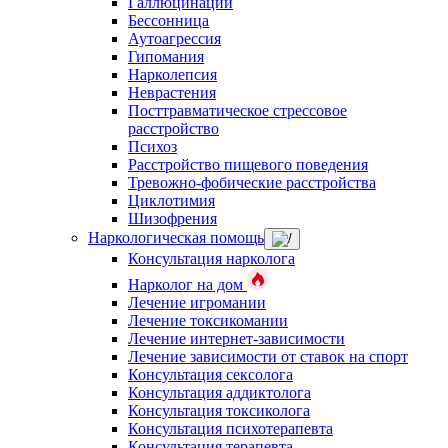
Галлюцинации
Бессонница
Аутоагрессия
Гипомания
Нарколепсия
Неврастения
Посттравматическое стрессовое
расстройство
Психоз
Расстройство пищевого поведения
Тревожно-фобические расстройства
Циклотимия
Шизофрения
Наркологическая помощь
Консультация нарколога
Нарколог на дом
Лечение игромании
Лечение токсикомании
Лечение интернет-зависимости
Лечение зависимости от ставок на спорт
Консультация сексолога
Консультация аддиктолога
Консультация токсиколога
Консультация психотерапевта
Консультация терапевта