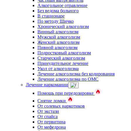
Частный вытрезвитель
Алкогольное отравление
Без ведома больного
В стационаре
По методу Шичко
Хронический алкоголизм
Винный алкоголизм
Мужской алкоголизм
Женский алкоголизм
Пивной алкоголизм
Подростковый алкоголизм
Старческий алкоголизм
Принудительное лечение
Укол от алкоголизма
Лечение алкоголизма без кодирования
Лечение алкоголизма по ОМС
Лечение наркомании
Помощь при передозировке
Снятие ломки
От солевых наркотиков
От экстази
От спайса
От первитина
От мефедрона