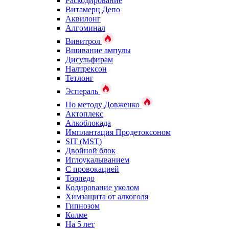
Раскодирование
Витамерц Депо
Аквилонг
Алгоминал
Вивитрол
Вшивание ампулы
Дисульфирам
Налтрексон
Тетлонг
Эспераль
По методу Довженко
Актоплекс
Алкоблокада
Имплантация Продетоксоном
SIT (MST)
Двойной блок
Иглоукалыванием
С провокацией
Торпедо
Кодирование уколом
Химзащита от алкоголя
Гипнозом
Колме
На 5 лет