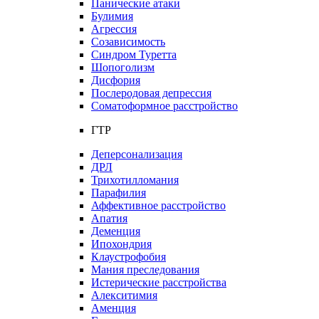
Панические атаки
Булимия
Агрессия
Созависимость
Синдром Туретта
Шопоголизм
Дисфория
Послеродовая депрессия
Соматоформное расстройство
ГТР
Деперсонализация
ДРЛ
Трихотилломания
Парафилия
Аффективное расстройство
Апатия
Деменция
Ипохондрия
Клаустрофобия
Мания преследования
Истерические расстройства
Алекситимия
Аменция