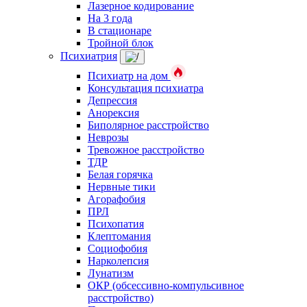
Лазерное кодирование
На 3 года
В стационаре
Тройной блок
Психиатрия
Психиатр на дом
Консультация психиатра
Депрессия
Анорексия
Биполярное расстройство
Неврозы
Тревожное расстройство
ТДР
Белая горячка
Нервные тики
Агорафобия
ПРЛ
Психопатия
Клептомания
Социофобия
Нарколепсия
Лунатизм
ОКР (обсессивно-компульсивное
расстройство)