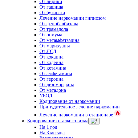
От лирики
От гашиша
От бутирата
Лечение наркомании гипнозом
От фенобарбитала
От трамадола
От опиума
От метамфетамина
От марихуаны
От ЛСД
От кокаина
От кодеина
От кетамина
От амфетамина
От героина
От дезоморфина
От метадона
УБОД
Кодирование от наркомании
Принудительное лечение наркомании
Лечение наркомании в стационаре
Кодирование от алкоголизма
На 1 год
На 3 месяца