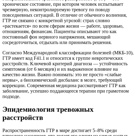
хроническое состояние, при котором человек испытывает
чрезмерную, неконтролируемую тревогу по поводу
повседневных ситуаций. В отличие от обычного волнения,
ГТР не связано с конкретной угрозой: страх словно
«растекается» по всем сферам жизни — работе, здоровью,
отношениям, финансам. Пациенты описывают это как
постоянный фон нервного напряжения, мешающий
сосредоточиться, отдыхать или принимать решения.
Согласно Международной классификации болезней (МКБ-10),
ГТР имеет код F41.1 и относится к группе невротических
расстройств. Ключевой критерий диагноза — устойчивость
симптомов (от 6 месяцев) и их выраженное влияние на
качество жизни. Важно понимать: это не просто «слабые
нервы», а биохимический дисбаланс в мозге, требующий
коррекции. Современная медицина рассматривает ГТР как
заболевание, успешно поддающееся терапии при грамотном
подходе.
Эпидемиология тревожных
расстройств
Распространенность ГТР в мире достигает 5–8% среди
взрослого населения, что делает его одним из самых частых