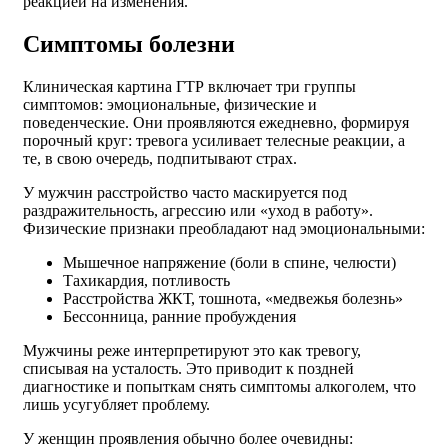
реакцией на изменения.
Симптомы болезни
Клиническая картина ГТР включает три группы
симптомов: эмоциональные, физические и
поведенческие. Они проявляются ежедневно, формируя
порочный круг: тревога усиливает телесные реакции, а
те, в свою очередь, подпитывают страх.
У мужчин расстройство часто маскируется под
раздражительность, агрессию или «уход в работу».
Физические признаки преобладают над эмоциональными:
Мышечное напряжение (боли в спине, челюсти)
Тахикардия, потливость
Расстройства ЖКТ, тошнота, «медвежья болезнь»
Бессонница, ранние пробуждения
Мужчины реже интерпретируют это как тревогу,
списывая на усталость. Это приводит к поздней
диагностике и попыткам снять симптомы алкоголем, что
лишь усугубляет проблему.
У женщин проявления обычно более очевидны: