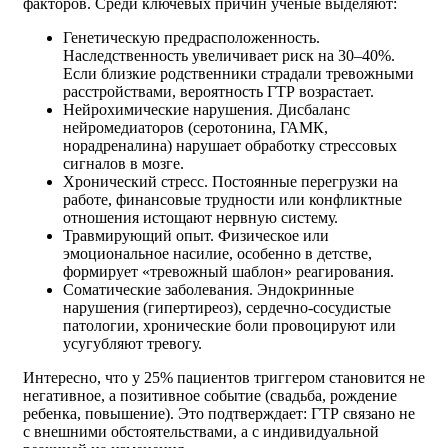
факторов. Среди ключевых причин ученые выделяют:
Генетическую предрасположенность.
Наследственность увеличивает риск на 30–40%.
Если близкие родственники страдали тревожными
расстройствами, вероятность ГТР возрастает.
Нейрохимические нарушения. Дисбаланс
нейромедиаторов (серотонина, ГАМК,
норадреналина) нарушает обработку стрессовых
сигналов в мозге.
Хронический стресс. Постоянные перегрузки на
работе, финансовые трудности или конфликтные
отношения истощают нервную систему.
Травмирующий опыт. Физическое или
эмоциональное насилие, особенно в детстве,
формирует «тревожный шаблон» реагирования.
Соматические заболевания. Эндокринные
нарушения (гипертиреоз), сердечно-сосудистые
патологии, хронические боли провоцируют или
усугубляют тревогу.
Интересно, что у 25% пациентов триггером становится не
негативное, а позитивное событие (свадьба, рождение
ребенка, повышение). Это подтверждает: ГТР связано не
с внешними обстоятельствами, а с индивидуальной