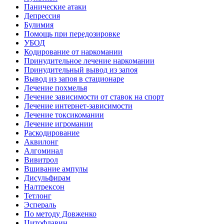
Панические атаки
Депрессия
Булимия
Помощь при передозировке
УБОД
Кодирование от наркомании
Принудительное лечение наркомании
Принудительный вывод из запоя
Вывод из запоя в стационаре
Лечение похмелья
Лечение зависимости от ставок на спорт
Лечение интернет-зависимости
Лечение токсикомании
Лечение игромании
Раскодирование
Аквилонг
Алгоминал
Вивитрол
Вшивание ампулы
Дисульфирам
Налтрексон
Тетлонг
Эспераль
По методу Довженко
Цитофлавин