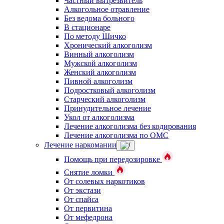
Частный вытрезвитель
Алкогольное отравление
Без ведома больного
В стационаре
По методу Шичко
Хронический алкоголизм
Винный алкоголизм
Мужской алкоголизм
Женский алкоголизм
Пивной алкоголизм
Подростковый алкоголизм
Старческий алкоголизм
Принудительное лечение
Укол от алкоголизма
Лечение алкоголизма без кодирования
Лечение алкоголизма по ОМС
Лечение наркомании
Помощь при передозировке
Снятие ломки
От солевых наркотиков
От экстази
От спайса
От первитина
От мефедрона