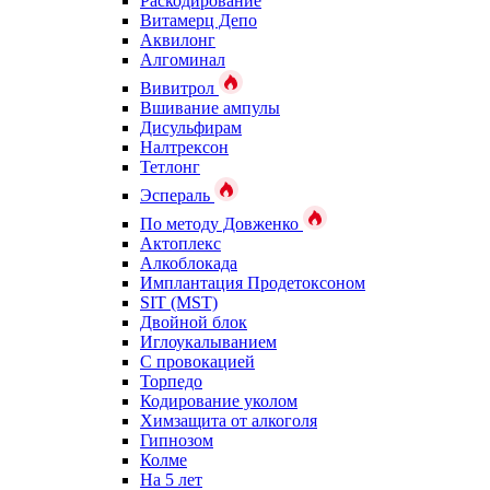
Раскодирование
Витамерц Депо
Аквилонг
Алгоминал
Вивитрол
Вшивание ампулы
Дисульфирам
Налтрексон
Тетлонг
Эспераль
По методу Довженко
Актоплекс
Алкоблокада
Имплантация Продетоксоном
SIT (MST)
Двойной блок
Иглоукалыванием
С провокацией
Торпедо
Кодирование уколом
Химзащита от алкоголя
Гипнозом
Колме
На 5 лет