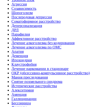
Агрессия
Созависимость
Шопоголизм
Послеродовая депрессия
Соматоформное расстройство
Деперсонализация
ДРЛ
Парафилия
Аффективное расстройство
Лечение алкоголизма без кодирования
Лечение алкоголизма по ОМС
Апатия
Деменция
Ипохондрия
Клаустрофобия
Лечение наркомании в стационаре
ОКР (обсессивно-компульсивное расстройство)
Мания преследования
Снятие похмельного синдрома
Истерические расстройства
Алекситимия
Аменция
Галлюцинации
Бессонница