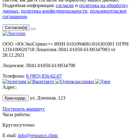
Подробная информация:
согласие
и
политика на обработку
данных
,
политика конфиденциальности
,
пользовательское
соглашение
.
Согласен(а)
ООО «ЮгЭкоСервис+» ИНН 6161094681/616301001 ОГРН
1216100020718 Лицензия Л041-01050-61/00347983 от
28.12.2021
Лицензия: Л041-01050-61/0034798
Телефоны:
8 (903) 856-62-07
Адрес:
ул. Длинная, 123
Краснодар,
Построить маршрут
Часы работы:
Круглосуточно
E-mail:
info@resource.clinic