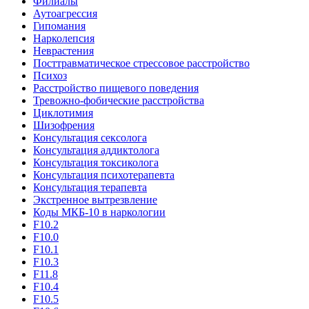
Филиалы
Аутоагрессия
Гипомания
Нарколепсия
Неврастения
Посттравматическое стрессовое расстройство
Психоз
Расстройство пищевого поведения
Тревожно-фобические расстройства
Циклотимия
Шизофрения
Консультация сексолога
Консультация аддиктолога
Консультация токсиколога
Консультация психотерапевта
Консультация терапевта
Экстренное вытрезвление
Коды МКБ-10 в наркологии
F10.2
F10.0
F10.1
F10.3
F11.8
F10.4
F10.5