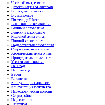
Частный вытрезвитель
Детоксикация от алкоголя
Без ведома больного
В стационаре
По методу Шичко
Алкогольное отравление
Винный алкоголизм
Женский алкоголизм
Мужской алкоголизм
Пивной алкоголизм
Подростковый алкоголизм
Старческий алкоголизм
Хронический алкоголизм
Принудительное лечение
Укол от алкоголизма
На 1 год
На 3 месяца
Врачи
Вакансии
Консультация нарколога
Консультация психиатра
Наркологическая помощь
Социофобия
Нарколепсия
Лунатизм