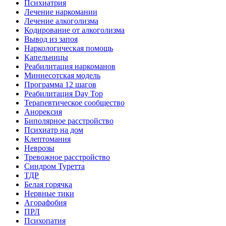
Психиатрия
Лечение наркомании
Лечение алкоголизма
Кодирование от алкоголизма
Вывод из запоя
Наркологическая помощь
Капельницы
Реабилитация наркоманов
Миннесотская модель
Программа 12 шагов
Реабилитация Day Top
Терапевтическое сообщество
Анорексия
Биполярное расстройство
Психиатр на дом
Клептомания
Неврозы
Тревожное расстройство
Синдром Туретта
ТДР
Белая горячка
Нервные тики
Агорафобия
ПРЛ
Психопатия