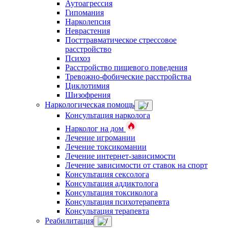
Аутоагрессия
Гипомания
Нарколепсия
Неврастения
Посттравматическое стрессовое
расстройство
Психоз
Расстройство пищевого поведения
Тревожно-фобические расстройства
Циклотимия
Шизофрения
Наркологическая помощь
Консультация нарколога
Нарколог на дом
Лечение игромании
Лечение токсикомании
Лечение интернет-зависимости
Лечение зависимости от ставок на спорт
Консультация сексолога
Консультация аддиктолога
Консультация токсиколога
Консультация психотерапевта
Консультация терапевта
Реабилитация