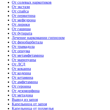
От солевых наркотиков
От экстази
От спайса
От первитина
От мефедрона
От лирики
От гашиша
От бутирата
Лечение наркомании гипнозом
От фенобарбитала
От трамадола
От опиума
От метамфетамина
От марихуаны
От ЛСД
От кокаина
От кодеина
От кетамина
От амфетамина
От героина
От дезоморфина
От метадона
Вывод из запоя
Капельница от запоя
Капельница от похмелья