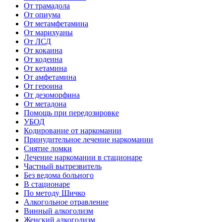
От трамадола
От опиума
От метамфетамина
От марихуаны
От ЛСД
От кокаина
От кодеина
От кетамина
От амфетамина
От героина
От дезоморфина
От метадона
Помощь при передозировке
УБОД
Кодирование от наркомании
Принудительное лечение наркомании
Снятие ломки
Лечение наркомании в стационаре
Частный вытрезвитель
Без ведома больного
В стационаре
По методу Шичко
Алкогольное отравление
Винный алкоголизм
Женский алкоголизм