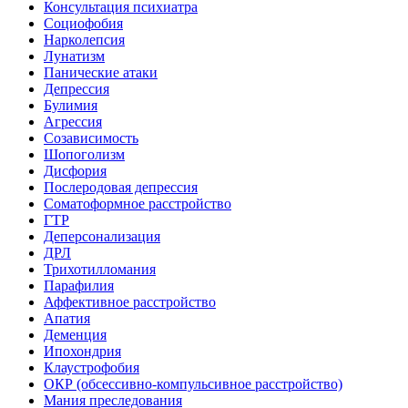
Консультация психиатра
Социофобия
Нарколепсия
Лунатизм
Панические атаки
Депрессия
Булимия
Агрессия
Созависимость
Шопоголизм
Дисфория
Послеродовая депрессия
Соматоформное расстройство
ГТР
Деперсонализация
ДРЛ
Трихотилломания
Парафилия
Аффективное расстройство
Апатия
Деменция
Ипохондрия
Клаустрофобия
ОКР (обсессивно-компульсивное расстройство)
Мания преследования