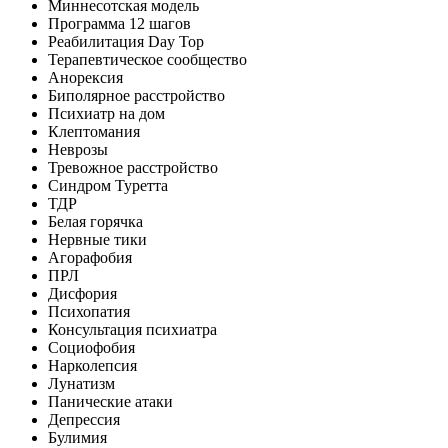
Миннесотская модель
Программа 12 шагов
Реабилитация Day Top
Терапевтическое сообщество
Анорексия
Биполярное расстройство
Психиатр на дом
Клептомания
Неврозы
Тревожное расстройство
Синдром Туретта
ТДР
Белая горячка
Нервные тики
Агорафобия
ПРЛ
Дисфория
Психопатия
Консультация психиатра
Социофобия
Нарколепсия
Лунатизм
Панические атаки
Депрессия
Булимия