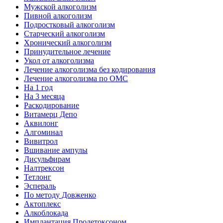
Мужской алкоголизм
Пивной алкоголизм
Подростковый алкоголизм
Старческий алкоголизм
Хронический алкоголизм
Принудительное лечение
Укол от алкоголизма
Лечение алкоголизма без кодирования
Лечение алкоголизма по ОМС
На 1 год
На 3 месяца
Раскодирование
Витамерц Депо
Аквилонг
Алгоминал
Вивитрол
Вшивание ампулы
Дисульфирам
Налтрексон
Тетлонг
Эспераль
По методу Довженко
Актоплекс
Алкоблокада
Имплантация Продетоксоном