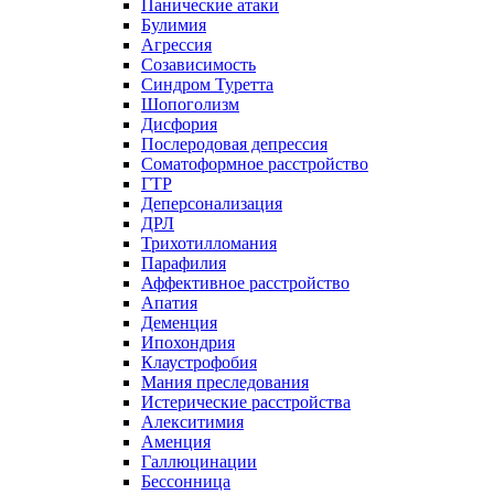
Панические атаки
Булимия
Агрессия
Созависимость
Синдром Туретта
Шопоголизм
Дисфория
Послеродовая депрессия
Соматоформное расстройство
ГТР
Деперсонализация
ДРЛ
Трихотилломания
Парафилия
Аффективное расстройство
Апатия
Деменция
Ипохондрия
Клаустрофобия
Мания преследования
Истерические расстройства
Алекситимия
Аменция
Галлюцинации
Бессонница