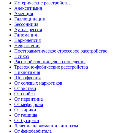
Истерические расстройства
Алекситимия
Аменция
Галлюцинации
Бессонница
Аутоагрессия
Гипомания
Нарколепсия
Неврастения
Посттравматическое стрессовое расстройство
Психоз
Расстройство пищевого поведения
Тревожно-фобические расстройства
Циклотимия
Шизофрения
От солевых наркотиков
От экстази
От спайса
От первитина
От мефедрона
От лирики
От гашиша
От бутирата
Лечение наркомании гипнозом
От фенобарбитала