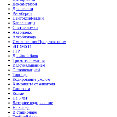
Дексаметазон
Для печени
Реамберин
Пентоксифиллин
Капельницы
Снятие ломки
Актоплекс
Алкоблокада
Имплантация Продетоксоном
SIT (MST)
ГТР
Двойной блок
Трихотилломания
Иглоукалыванием
С провокацией
Торпедо
Кодирование уколом
Химзащита от алкоголя
Гипнозом
Колме
На 5 лет
Лазерное кодирование
На 3 года
В стационаре
Тройной блок