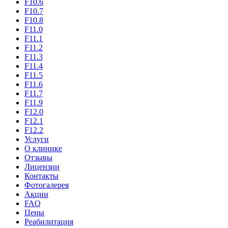
F10.6
F10.7
F10.8
F11.0
F11.1
F11.2
F11.3
F11.4
F11.5
F11.6
F11.7
F11.9
F12.0
F12.1
F12.2
Услуги
О клинике
Отзывы
Лицензии
Контакты
Фотогалерея
Акции
FAQ
Цены
Реабилитация