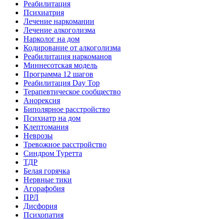
Реабилитация
Психиатрия
Лечение наркомании
Лечение алкоголизма
Нарколог на дом
Кодирование от алкоголизма
Реабилитация наркоманов
Миннесотская модель
Программа 12 шагов
Реабилитация Day Top
Терапевтическое сообщество
Анорексия
Биполярное расстройство
Психиатр на дом
Клептомания
Неврозы
Тревожное расстройство
Синдром Туретта
ТДР
Белая горячка
Нервные тики
Агорафобия
ПРЛ
Дисфория
Психопатия