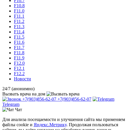
F10.7
F10.8
F11.0
F11.1
F11.2
F11.3
F11.4
F11.5
F11.6
F11.7
F11.8
F11.9
F12.0
F12.1
F12.2
Новости
24/7 (анонимно)
Вызвать врача
на дом
+7(903)856-62-07
+7(903)856-62-07
Telegram
Чат
Для анализа посещаемости и улучшения сайта мы применяем
файлы cookie и
Яндекс.Метрику
. Продолжая пользоваться
сайтом, вы даёте согласие на обработку ваших данных.