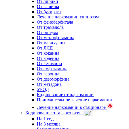
От лирики
От гашиша
От бутирата
Лечение наркомании гипнозом
От фенобарбитала
От трамадола
От опиума
От метамфетамина
От марихуаны
От ЛСД
От кокаина
От кодеина
От кетамина
От амфетамина
От героина
От дезоморфина
От метадона
УБОД
Кодирование от наркомании
Принудительное лечение наркомании
Лечение наркомании в стационаре
Кодирование от алкоголизма
На 1 год
На 3 месяца