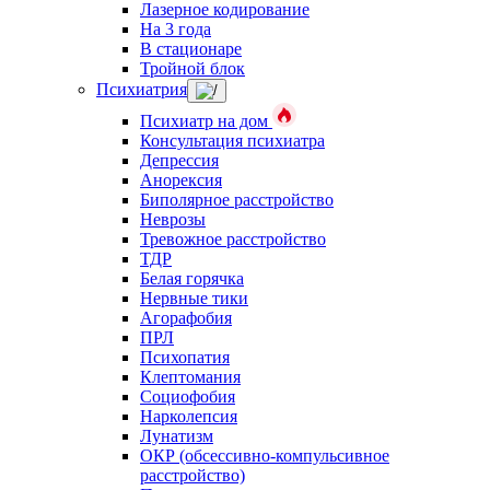
Лазерное кодирование
На 3 года
В стационаре
Тройной блок
Психиатрия
Психиатр на дом
Консультация психиатра
Депрессия
Анорексия
Биполярное расстройство
Неврозы
Тревожное расстройство
ТДР
Белая горячка
Нервные тики
Агорафобия
ПРЛ
Психопатия
Клептомания
Социофобия
Нарколепсия
Лунатизм
ОКР (обсессивно-компульсивное
расстройство)