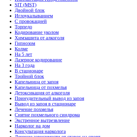
SIT (MST)
Двойной блок
Иглоукалыванием
С провокацией
Торпедо
Кодирование уколом
Химзащита от алкоголя
Гипнозом
Колме
На 5 лет
Лазерное кодирование
На 3 года
В стационаре
Тройной блок
Капельница от запоя
Капельница от похмелья
Детоксикация от алкоголя
Принудительный вывод из запоя
Вывод из запоя в стационаре
Лечение похмелья
Снятие похмельного синдрома
Экстренное вытрезвление
Нарколог на дом
Консультация нарколога
Лечение зависимости от ставок на спорт