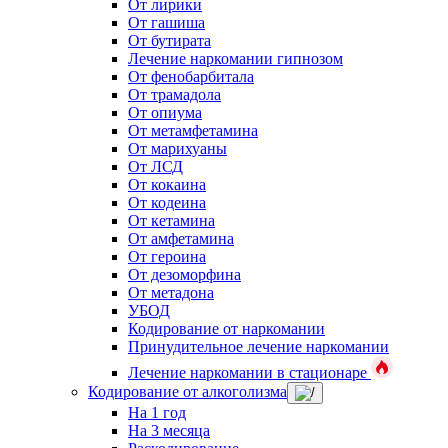
От лирики
От гашиша
От бутирата
Лечение наркомании гипнозом
От фенобарбитала
От трамадола
От опиума
От метамфетамина
От марихуаны
От ЛСД
От кокаина
От кодеина
От кетамина
От амфетамина
От героина
От дезоморфина
От метадона
УБОД
Кодирование от наркомании
Принудительное лечение наркомании
Лечение наркомании в стационаре
Кодирование от алкоголизма
На 1 год
На 3 месяца