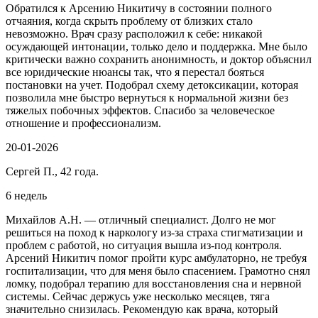
Обратился к Арсению Никитичу в состоянии полного
отчаяния, когда скрыть проблему от близких стало
невозможно. Врач сразу расположил к себе: никакой
осуждающей интонации, только дело и поддержка. Мне было
критически важно сохранить анонимность, и доктор объяснил
все юридические нюансы так, что я перестал бояться
постановки на учет. Подобрал схему детоксикации, которая
позволила мне быстро вернуться к нормальной жизни без
тяжелых побочных эффектов. Спасибо за человеческое
отношение и профессионализм.
20-01-2026
Сергей П., 42 года.
6 недель
Михайлов А.Н. — отличный специалист. Долго не мог
решиться на поход к наркологу из-за страха стигматизации и
проблем с работой, но ситуация вышла из-под контроля.
Арсений Никитич помог пройти курс амбулаторно, не требуя
госпитализации, что для меня было спасением. Грамотно снял
ломку, подобрал терапию для восстановления сна и нервной
системы. Сейчас держусь уже несколько месяцев, тяга
значительно снизилась. Рекомендую как врача, который