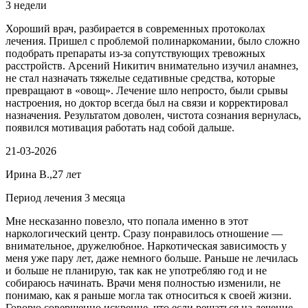
3 недели
Хороший врач, разбирается в современных протоколах
лечения. Пришел с проблемой полинаркомании, было сложно
подобрать препараты из-за сопутствующих тревожных
расстройств. Арсений Никитич внимательно изучил анамнез,
не стал назначать тяжелые седативные средства, которые
превращают в «овощ». Лечение шло непросто, были срывы
настроения, но доктор всегда был на связи и корректировал
назначения. Результатом доволен, чистота сознания вернулась,
появился мотивация работать над собой дальше.
21-03-2026
Ирина В.,27 лет
Период лечения 3 месяца
Мне несказанно повезло, что попала именно в этот
наркологический центр. Сразу понравилось отношение —
внимательное, дружелюбное. Наркотическая зависимость у
меня уже пару лет, даже немного больше. Раньше не лечилась
и больше не планирую, так как не употребляю год и не
собираюсь начинать. Врачи меня полностью изменили, не
понимаю, как я раньше могла так относиться к своей жизни.
Говорю совершенно искренне, что если решаться на лечение,