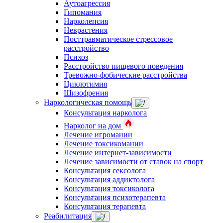
Аутоагрессия
Гипомания
Нарколепсия
Неврастения
Посттравматическое стрессовое
расстройство
Психоз
Расстройство пищевого поведения
Тревожно-фобические расстройства
Циклотимия
Шизофрения
Наркологическая помощь
Консультация нарколога
Нарколог на дом
Лечение игромании
Лечение токсикомании
Лечение интернет-зависимости
Лечение зависимости от ставок на спорт
Консультация сексолога
Консультация аддиктолога
Консультация токсиколога
Консультация психотерапевта
Консультация терапевта
Реабилитация