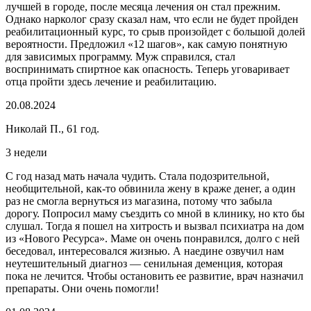
лучшей в городе, после месяца лечения он стал прежним.
Однако нарколог сразу сказал нам, что если не будет пройден
реабилитационный курс, то срыв произойдет с большой долей
вероятности. Предложил «12 шагов», как самую понятную
для зависимых программу. Муж справился, стал
воспринимать спиртное как опасность. Теперь уговаривает
отца пройти здесь лечение и реабилитацию.
20.08.2024
Николай П., 61 год.
3 недели
С год назад мать начала чудить. Стала подозрительной,
необщительной, как-то обвинила жену в краже денег, а один
раз не смогла вернуться из магазина, потому что забыла
дорогу. Попросил маму съездить со мной в клинику, но кто бы
слушал. Тогда я пошел на хитрость и вызвал психиатра на дом
из «Нового Ресурса». Маме он очень понравился, долго с ней
беседовал, интересовался жизнью. А наедине озвучил нам
неутешительный диагноз — сенильная деменция, которая
пока не лечится. Чтобы остановить ее развитие, врач назначил
препараты. Они очень помогли!