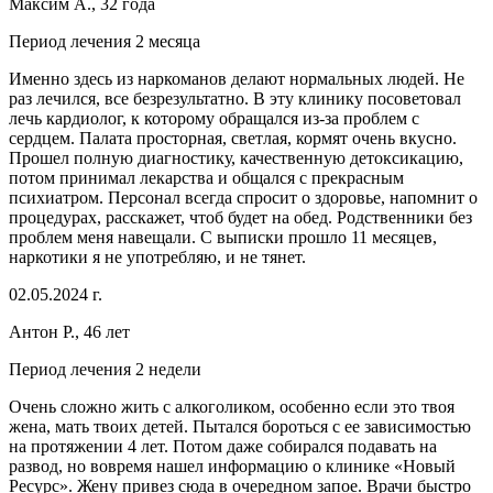
Максим А., 32 года
Период лечения 2 месяца
Именно здесь из наркоманов делают нормальных людей. Не
раз лечился, все безрезультатно. В эту клинику посоветовал
лечь кардиолог, к которому обращался из-за проблем с
сердцем. Палата просторная, светлая, кормят очень вкусно.
Прошел полную диагностику, качественную детоксикацию,
потом принимал лекарства и общался с прекрасным
психиатром. Персонал всегда спросит о здоровье, напомнит о
процедурах, расскажет, чтоб будет на обед. Родственники без
проблем меня навещали. С выписки прошло 11 месяцев,
наркотики я не употребляю, и не тянет.
02.05.2024 г.
Антон Р., 46 лет
Период лечения 2 недели
Очень сложно жить с алкоголиком, особенно если это твоя
жена, мать твоих детей. Пытался бороться с ее зависимостью
на протяжении 4 лет. Потом даже собирался подавать на
развод, но вовремя нашел информацию о клинике «Новый
Ресурс». Жену привез сюда в очередном запое. Врачи быстро