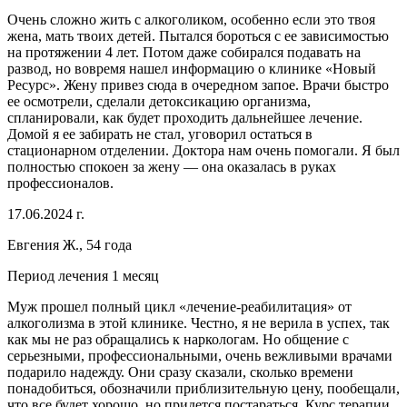
Очень сложно жить с алкоголиком, особенно если это твоя
жена, мать твоих детей. Пытался бороться с ее зависимостью
на протяжении 4 лет. Потом даже собирался подавать на
развод, но вовремя нашел информацию о клинике «Новый
Ресурс». Жену привез сюда в очередном запое. Врачи быстро
ее осмотрели, сделали детоксикацию организма,
спланировали, как будет проходить дальнейшее лечение.
Домой я ее забирать не стал, уговорил остаться в
стационарном отделении. Доктора нам очень помогали. Я был
полностью спокоен за жену — она оказалась в руках
профессионалов.
17.06.2024 г.
Евгения Ж., 54 года
Период лечения 1 месяц
Муж прошел полный цикл «лечение-реабилитация» от
алкоголизма в этой клинике. Честно, я не верила в успех, так
как мы не раз обращались к наркологам. Но общение с
серьезными, профессиональными, очень вежливыми врачами
подарило надежду. Они сразу сказали, сколько времени
понадобиться, обозначили приблизительную цену, пообещали,
что все будет хорошо, но придется постараться. Курс терапии