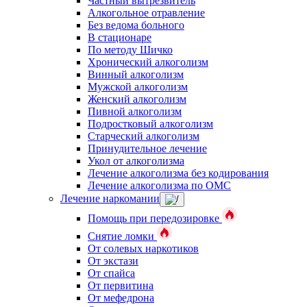
Частный вытрезвитель
Алкогольное отравление
Без ведома больного
В стационаре
По методу Шичко
Хронический алкоголизм
Винный алкоголизм
Мужской алкоголизм
Женский алкоголизм
Пивной алкоголизм
Подростковый алкоголизм
Старческий алкоголизм
Принудительное лечение
Укол от алкоголизма
Лечение алкоголизма без кодирования
Лечение алкоголизма по ОМС
Лечение наркомании
Помощь при передозировке
Снятие ломки
От солевых наркотиков
От экстази
От спайса
От первитина
От мефедрона