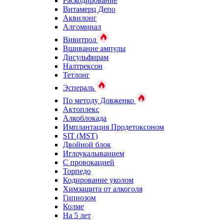
Раскодирование
Витамерц Депо
Аквилонг
Алгоминал
Вивитрол
Вшивание ампулы
Дисульфирам
Налтрексон
Тетлонг
Эспераль
По методу Довженко
Актоплекс
Алкоблокада
Имплантация Продетоксоном
SIT (MST)
Двойной блок
Иглоукалыванием
С провокацией
Торпедо
Кодирование уколом
Химзащита от алкоголя
Гипнозом
Колме
На 5 лет