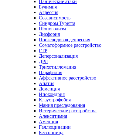
Панические атаки
Булимия
Агрессия
Созависимость
Синдром Туретта
Шопоголизм
Дисфория
Послеродовая депрессия
Соматоформное расстройство
ГТР
Деперсонализация
ДРЛ
Трихотилломания
Парафилия
Аффективное расстройство
Апатия
Деменция
Ипохондрия
Клаустрофобия
Мания преследования
Истерические расстройства
Алекситимия
Аменция
Галлюцинации
Бессонница