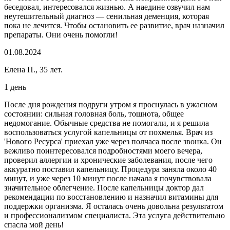
беседовал, интересовался жизнью. А наедине озвучил нам
неутешительный диагноз — сенильная деменция, которая
пока не лечится. Чтобы остановить ее развитие, врач назначил
препараты. Они очень помогли!
01.08.2024
Елена П., 35 лет.
1 день
После дня рождения подруги утром я проснулась в ужасном
состоянии: сильная головная боль, тошнота, общее
недомогание. Обычные средства не помогали, и я решила
воспользоваться услугой капельницы от похмелья. Врач из
'Нового Ресурса' приехал уже через полчаса после звонка. Он
вежливо поинтересовался подробностями моего вечера,
проверил аллергии и хронические заболевания, после чего
аккуратно поставил капельницу. Процедура заняла около 40
минут, и уже через 10 минут после начала я почувствовала
значительное облегчение. После капельницы доктор дал
рекомендации по восстановлению и назначил витамины для
поддержки организма. Я осталась очень довольна результатом
и профессионализмом специалиста. Эта услуга действительно
спасла мой день!