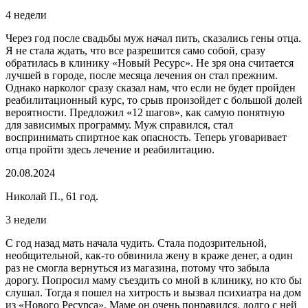
4 недели
Через год после свадьбы муж начал пить, сказались гены отца.
Я не стала ждать, что все разрешится само собой, сразу
обратилась в клинику «Новый Ресурс». Не зря она считается
лучшей в городе, после месяца лечения он стал прежним.
Однако нарколог сразу сказал нам, что если не будет пройден
реабилитационный курс, то срыв произойдет с большой долей
вероятности. Предложил «12 шагов», как самую понятную
для зависимых программу. Муж справился, стал
воспринимать спиртное как опасность. Теперь уговаривает
отца пройти здесь лечение и реабилитацию.
20.08.2024
Николай П., 61 год.
3 недели
С год назад мать начала чудить. Стала подозрительной,
необщительной, как-то обвинила жену в краже денег, а один
раз не смогла вернуться из магазина, потому что забыла
дорогу. Попросил маму съездить со мной в клинику, но кто бы
слушал. Тогда я пошел на хитрость и вызвал психиатра на дом
из «Нового Ресурса». Маме он очень понравился, долго с ней