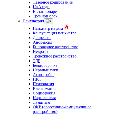
Лазерное кодирование
На 3 года
В стационаре
Тройной блок
Психиатрия
Психиатр на дом
Консультация психиатра
Депрессия
Анорексия
Биполярное расстройство
Неврозы
Тревожное расстройство
ТДР
Белая горячка
Нервные тики
Агорафобия
ПРЛ
Психопатия
Клептомания
Социофобия
Нарколепсия
Лунатизм
ОКР (обсессивно-компульсивное
расстройство)