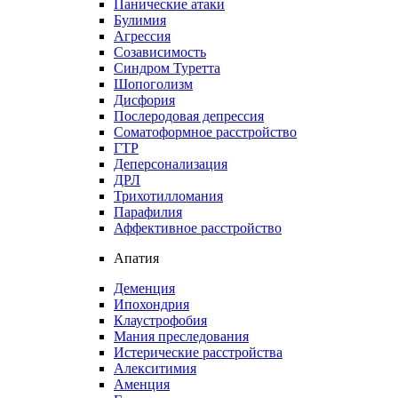
Панические атаки
Булимия
Агрессия
Созависимость
Синдром Туретта
Шопоголизм
Дисфория
Послеродовая депрессия
Соматоформное расстройство
ГТР
Деперсонализация
ДРЛ
Трихотилломания
Парафилия
Аффективное расстройство
Апатия
Деменция
Ипохондрия
Клаустрофобия
Мания преследования
Истерические расстройства
Алекситимия
Аменция