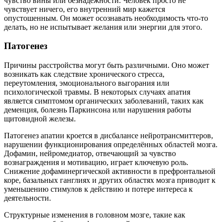
чувство вины или безнадёжности. Человек просто не
чувствует ничего, его внутренний мир кажется
опустошенным. Он может осознавать необходимость что-то
делать, но не испытывает желания или энергии для этого.
Патогенез
Причины расстройства могут быть различными. Оно может
возникать как следствие хронического стресса,
переутомления, эмоционального выгорания или
психологической травмы. В некоторых случаях апатия
является симптомом органических заболеваний, таких как
деменция, болезнь Паркинсона или нарушения работы
щитовидной железы.
Патогенез апатии кроется в дисбалансе нейротрансмиттеров,
нарушении функционирования определённых областей мозга.
Дофамин, нейромедиатор, отвечающий за чувство
вознаграждения и мотивацию, играет ключевую роль.
Снижение дофаминергической активности в префронтальной
коре, базальных ганглиях и других областях мозга приводит к
уменьшению стимулов к действию и потере интереса к
деятельности.
Структурные изменения в головном мозге, такие как