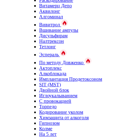
Раскодирование
Витамерц Депо
Аквилонг
Алгоминал
Вивитрол
Вшивание ампулы
Дисульфирам
Налтрексон
Тетлонг
Эспераль
По методу Довженко
Актоплекс
Алкоблокада
Имплантация Продетоксоном
SIT (MST)
Двойной блок
Иглоукалыванием
С провокацией
Торпедо
Кодирование уколом
Химзащита от алкоголя
Гипнозом
Колме
На 5 лет