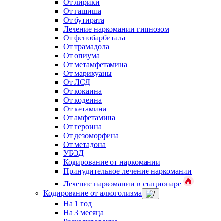
От лирики
От гашиша
От бутирата
Лечение наркомании гипнозом
От фенобарбитала
От трамадола
От опиума
От метамфетамина
От марихуаны
От ЛСД
От кокаина
От кодеина
От кетамина
От амфетамина
От героина
От дезоморфина
От метадона
УБОД
Кодирование от наркомании
Принудительное лечение наркомании
Лечение наркомании в стационаре
Кодирование от алкоголизма
На 1 год
На 3 месяца