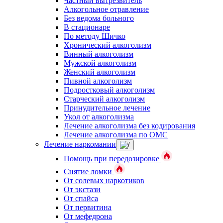
Частный вытрезвитель
Алкогольное отравление
Без ведома больного
В стационаре
По методу Шичко
Хронический алкоголизм
Винный алкоголизм
Мужской алкоголизм
Женский алкоголизм
Пивной алкоголизм
Подростковый алкоголизм
Старческий алкоголизм
Принудительное лечение
Укол от алкоголизма
Лечение алкоголизма без кодирования
Лечение алкоголизма по ОМС
Лечение наркомании
Помощь при передозировке
Снятие ломки
От солевых наркотиков
От экстази
От спайса
От первитина
От мефедрона