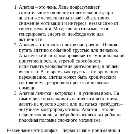
Апатия – это лень. Лень подразумевает
сознательное уклонение от деятельности, при
апатии же человек испытывает объективное
снижение мотивации и интереса, независимо от
своего желания. Мозг, словно отказывается
генерировать энергию, необходимую для
активности.
Апатия – это просто плохое настроение. Нельзя
путать апатию с обычной грустью или печалью.
Апатический синдром проявляется эмоциональной
притупленностью, утратой способности
испытывать удовольствие (ангедонией) и общей
вялостью. В то время как грусть – это временное
переживание, апатия может быть хроническим
состоянием, требующим профессиональной
помощи.
Апатия лечится «встряской» и усилием воли. На
самом деле подталкивать пациента к действиям,
давить на чувство долга или пытаться «разбудить»
энтузиазм контрпродуктивно. Апатия – это не
недостаток воли, а нейробиологическая проблема,
подобная поломке сложного механизма.
Развенчание этих мифов – первый шаг к пониманию и