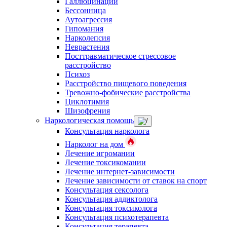
Галлюцинации
Бессонница
Аутоагрессия
Гипомания
Нарколепсия
Неврастения
Посттравматическое стрессовое
расстройство
Психоз
Расстройство пищевого поведения
Тревожно-фобические расстройства
Циклотимия
Шизофрения
Наркологическая помощь
Консультация нарколога
Нарколог на дом
Лечение игромании
Лечение токсикомании
Лечение интернет-зависимости
Лечение зависимости от ставок на спорт
Консультация сексолога
Консультация аддиктолога
Консультация токсиколога
Консультация психотерапевта
Консультация терапевта