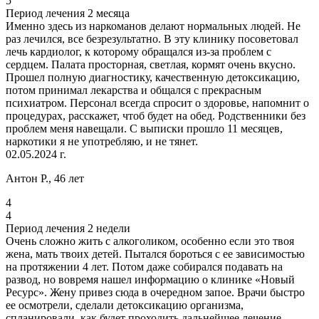
5
Период лечения 2 месяца
Именно здесь из наркоманов делают нормальных людей. Не
раз лечился, все безрезультатно. В эту клинику посоветовал
лечь кардиолог, к которому обращался из-за проблем с
сердцем. Палата просторная, светлая, кормят очень вкусно.
Прошел полную диагностику, качественную детоксикацию,
потом принимал лекарства и общался с прекрасным
психиатром. Персонал всегда спросит о здоровье, напомнит о
процедурах, расскажет, чтоб будет на обед. Родственники без
проблем меня навещали. С выписки прошло 11 месяцев,
наркотики я не употребляю, и не тянет.
02.05.2024 г.
Антон Р., 46 лет
4
4
Период лечения 2 недели
Очень сложно жить с алкоголиком, особенно если это твоя
жена, мать твоих детей. Пытался бороться с ее зависимостью
на протяжении 4 лет. Потом даже собирался подавать на
развод, но вовремя нашел информацию о клинике «Новый
Ресурс». Жену привез сюда в очередном запое. Врачи быстро
ее осмотрели, сделали детоксикацию организма,
спланировали, как будет проходить дальнейшее лечение.