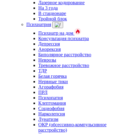
Лазерное кодирование
На 3 года
В стационаре
Тройной блок
Психиатрия
Психиатр на дом
Консультация психиатра
Депрессия
Анорексия
Биполярное расстройство
Неврозы
Тревожное расстройство
ТДР
Белая горячка
Нервные тики
Агорафобия
ПРЛ
Психопатия
Клептомания
Социофобия
Нарколепсия
Лунатизм
ОКР (обсессивно-компульсивное
расстройство)