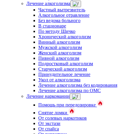
Лечение алкоголизма
Частный вытрезвитель
Алкогольное отравление
Без ведома больного
В стационаре
По методу Шичко
Хронический алкоголизм
Винный алкоголизм
Мужской алкоголизм
Женский алкоголизм
Пивной алкоголизм
Подростковый алкоголизм
Старческий алкоголизм
Принудительное лечение
Укол от алкоголизма
Лечение алкоголизма без кодирования
Лечение алкоголизма по ОМС
Лечение наркомании
Помощь при передозировке
Снятие ломки
От солевых наркотиков
От экстази
От спайса