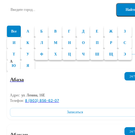
Найт
Все
А
Б
В
Г
Д
Е
Ж
З
И
К
Л
М
Н
О
П
Р
С
Т
У
Ф
Х
Ц
Ч
Ш
Щ
Э
А
Ю
Я
24/7
Абаза
Адрес:
ул. Ленина, 16Е
8 (903) 856-62-07
Телефон:
Записаться
24/7
Абакан