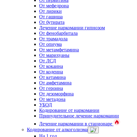
От первитина
От мефедрона
От лирики
От гашиша
От бутирата
Лечение наркомании гипнозом
От фенобарбитала
От трамадола
От опиума
От метамфетамина
От марихуаны
От ЛСД
От кокаина
От кодеина
От кетамина
От амфетамина
От героина
От дезоморфина
От метадона
УБОД
Кодирование от наркомании
Принудительное лечение наркомании
Лечение наркомании в стационаре
Кодирование от алкоголизма
На 1 год