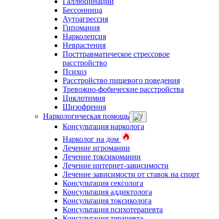
Галлюцинации
Бессонница
Аутоагрессия
Гипомания
Нарколепсия
Неврастения
Посттравматическое стрессовое
расстройство
Психоз
Расстройство пищевого поведения
Тревожно-фобические расстройства
Циклотимия
Шизофрения
Наркологическая помощь
Консультация нарколога
Нарколог на дом
Лечение игромании
Лечение токсикомании
Лечение интернет-зависимости
Лечение зависимости от ставок на спорт
Консультация сексолога
Консультация аддиктолога
Консультация токсиколога
Консультация психотерапевта
Консультация терапевта