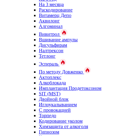
На 3 месяца
Раскодирование
Витамерц Депо
Аквилонг
Алгоминал
Вивитрол
Вшивание ампулы
Дисульфирам
Налтрексон
Тетлонг
Эспераль
По методу Довженко
Актоплекс
Алкоблокада
Имплантация Продетоксоном
SIT (MST)
Двойной блок
Иглоукалыванием
С провокацией
Торпедо
Кодирование уколом
Химзащита от алкоголя
Гипнозом