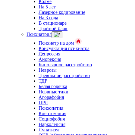
Колме
На 5 лет
Лазерное кодирование
На 3 года
В стационаре
Тройной блок
Психиатрия
Психиатр на дом
Консультация психиатра
Депрессия
Анорексия
Биполярное расстройство
Неврозы
Тревожное расстройство
ТДР
Белая горячка
Нервные тики
Агорафобия
ПРЛ
Психопатия
Клептомания
Социофобия
Нарколепсия
Лунатизм