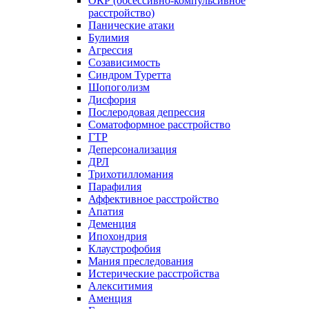
ОКР (обсессивно-компульсивное
расстройство)
Панические атаки
Булимия
Агрессия
Созависимость
Синдром Туретта
Шопоголизм
Дисфория
Послеродовая депрессия
Соматоформное расстройство
ГТР
Деперсонализация
ДРЛ
Трихотилломания
Парафилия
Аффективное расстройство
Апатия
Деменция
Ипохондрия
Клаустрофобия
Мания преследования
Истерические расстройства
Алекситимия
Аменция