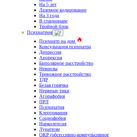
На 5 лет
Лазерное кодирование
На 3 года
В стационаре
Тройной блок
Психиатрия
Психиатр на дом
Консультация психиатра
Депрессия
Анорексия
Биполярное расстройство
Неврозы
Тревожное расстройство
ТДР
Белая горячка
Нервные тики
Агорафобия
ПРЛ
Психопатия
Клептомания
Социофобия
Нарколепсия
Лунатизм
ОКР (обсессивно-компульсивное