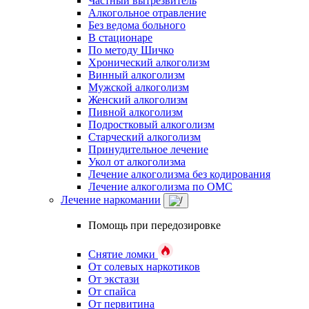
Частный вытрезвитель
Алкогольное отравление
Без ведома больного
В стационаре
По методу Шичко
Хронический алкоголизм
Винный алкоголизм
Мужской алкоголизм
Женский алкоголизм
Пивной алкоголизм
Подростковый алкоголизм
Старческий алкоголизм
Принудительное лечение
Укол от алкоголизма
Лечение алкоголизма без кодирования
Лечение алкоголизма по ОМС
Лечение наркомании
Помощь при передозировке
Снятие ломки
От солевых наркотиков
От экстази
От спайса
От первитина