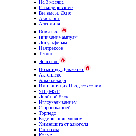
На 3 месяца
Раскодирование
Витамерц Депо
Аквилонг
Алгоминал
Вивитрол
Вшивание ампулы
Дисульфирам
Налтрексон
Тетлонг
Эспераль
По методу Довженко
Актоплекс
Алкоблокада
Имплантация Продетоксоном
SIT (MST)
Двойной блок
Иглоукалыванием
С провокацией
Торпедо
Кодирование уколом
Химзащита от алкоголя
Гипнозом
Колме