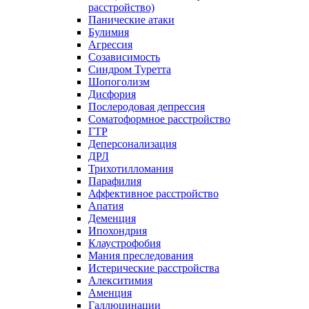
расстройство)
Панические атаки
Булимия
Агрессия
Созависимость
Синдром Туретта
Шопоголизм
Дисфория
Послеродовая депрессия
Соматоформное расстройство
ГТР
Деперсонализация
ДРЛ
Трихотилломания
Парафилия
Аффективное расстройство
Апатия
Деменция
Ипохондрия
Клаустрофобия
Мания преследования
Истерические расстройства
Алекситимия
Аменция
Галлюцинации