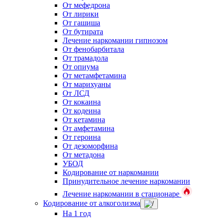
От мефедрона
От лирики
От гашиша
От бутирата
Лечение наркомании гипнозом
От фенобарбитала
От трамадола
От опиума
От метамфетамина
От марихуаны
От ЛСД
От кокаина
От кодеина
От кетамина
От амфетамина
От героина
От дезоморфина
От метадона
УБОД
Кодирование от наркомании
Принудительное лечение наркомании
Лечение наркомании в стационаре
Кодирование от алкоголизма
На 1 год