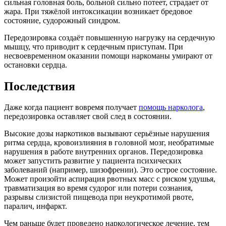
сильная головная боль, больной сильно потеет, страдает от
жара. При тяжёлой интоксикации возникает бредовое
состояние, судорожный синдром.
Передозировка создаёт повышенную нагрузку на сердечную
мышцу, что приводит к сердечным приступам. При
несвоевременном оказании помощи наркоманы умирают от
остановки сердца.
Последствия
Даже когда пациент вовремя получает
помощь нарколога
,
передозировка оставляет свой след в состоянии.
Высокие дозы наркотиков вызывают серьёзные нарушения
ритма сердца, кровоизлияния в головной мозг, необратимые
нарушения в работе внутренних органов. Передозировка
может запустить развитие у пациента психических
заболеваний (например, шизофрении). Это острое состояние.
Может произойти аспирация рвотных масс с риском удушья,
травматизация во время судорог или потери сознания,
разрывы слизистой пищевода при неукротимой рвоте,
паралич, инфаркт.
Чем раньше будет проведено наркологическое лечение, тем