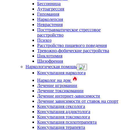
Бессонница
Аутоагрессия
Гипомания
Нарколепсия
Неврастения
Посттравматическое стрессовое
расстройство
Психоз
Расстройство пищевого поведения
Тревожно-фобические расстройства
Циклотимия
Шизофрения
Наркологическая помощь
Консультация нарколога
Нарколог на дом
Лечение игромании
Лечение токсикомании
Лечение интернет-зависимости
Лечение зависимости от ставок на спорт
Консультация сексолога
Консультация аддиктолога
Консультация токсиколога
Консультация психотерапевта
Консультация терапевта