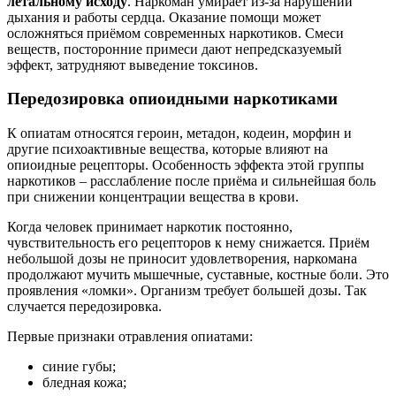
летальному исходу
. Наркоман умирает из-за нарушений
дыхания и работы сердца. Оказание помощи может
осложняться приёмом современных наркотиков. Смеси
веществ, посторонние примеси дают непредсказуемый
эффект, затрудняют выведение токсинов.
Передозировка опиоидными наркотиками
К опиатам относятся героин, метадон, кодеин, морфин и
другие психоактивные вещества, которые влияют на
опиоидные рецепторы. Особенность эффекта этой группы
наркотиков – расслабление после приёма и сильнейшая боль
при снижении концентрации вещества в крови.
Когда человек принимает наркотик постоянно,
чувствительность его рецепторов к нему снижается. Приём
небольшой дозы не приносит удовлетворения, наркомана
продолжают мучить мышечные, суставные, костные боли. Это
проявления «ломки». Организм требует большей дозы. Так
случается передозировка.
Первые признаки отравления опиатами:
синие губы;
бледная кожа;