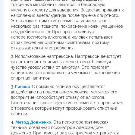
токсичные метаболиты алкоголя в безопасную
уксусную кислоту для выведения. Вещество приводит к
накоплению ацетальдегида после приёма спиртного.
Это вызывает симптомы похмелья, усиленные в
несколько раз: тошнота, покраснение кожи, учащенное
сердцебиение и т.д. Препарат формирует
непереносимость алкоголя, а человек испытывает
страх перед неприятными симптомами, поэтому
отказывается от употребления.
Использование налтрексона. Налтрексон действует
как антагонист опиоидных рецепторов, блокируя
чувство удовольствия от алкоголя. Это помогает
пациентам контролировать и уменьшать потребление
спиртных напитков.
Гипноз
. С помощью гипноза осуществляется
воздействие на подсознание человека, меняется его
восприятие, способствует отказу от алкоголя.
Гипнотерапия также эффективно помогает справляться
с тревогой, которые могут провоцировать спиртные
напитки.
Метод Довженко
. Эта психотерапевтическая
техника, созданная психиатром Александром
Довженко. При помощи разных приемов устраняется