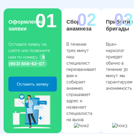
Оформление
Сбор
Прибытие
заявки
анамнеза
бригады
Оставьте заявку на
В течение
Врач-
сайте или позвоните
трех минут
нарколог
8
наш
приедет
нам по номеру
специалист
обычно в
(903) 856-62-07
перезванивает
течение 30
вам и
минут, мы
собирает
гарантируем
Оставить заявку
анамнез,
анонимность
спрашивает
адрес и
назвачает
специалиста
на вызов