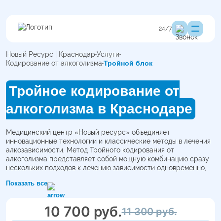
24/7
Новый Ресурс | Краснодар
Услуги
Кодирование от алкоголизма
Тройной блок
Тройное кодирование от
алкоголизма в Краснодаре
Медицинский центр «Новый ресурс» объединяет
инновационные технологии и классические методы в лечения
алкозависимости. Метод Тройного кодирования от
алкоголизма представляет собой мощную комбинацию сразу
нескольких подходов к лечению зависимости одновременно,
что значительно увеличивает шансы на ремиссию и снижает
Показать все
вероятность рецидива.
Кодирование в частной клинике проводится анонимно.
10 700 руб.
11 300 руб.